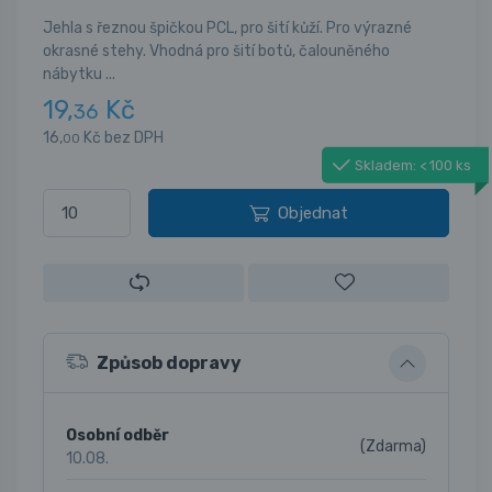
Jehla s řeznou špičkou PCL, pro šití kůží. Pro výrazné
okrasné stehy. Vhodná pro šití botů, čalouněného
nábytku ...
19,
Kč
36
16,
Kč bez DPH
00
Skladem: < 100 ks
Objednat
Způsob dopravy
Osobní odběr
(Zdarma)
10.08.