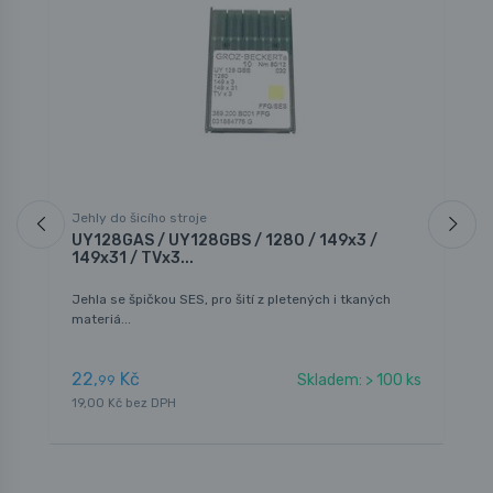
Jehly do šicího stroje
J
UY128GAS / UY128GBS / 1280 / 149x3 /
T
149x31 / TVx3...
G
Jehla se špičkou SES, pro šití z pletených i tkaných
Š
materiá...
22,
Kč
1
Skladem: > 100 ks
99
19,00 Kč bez DPH
1