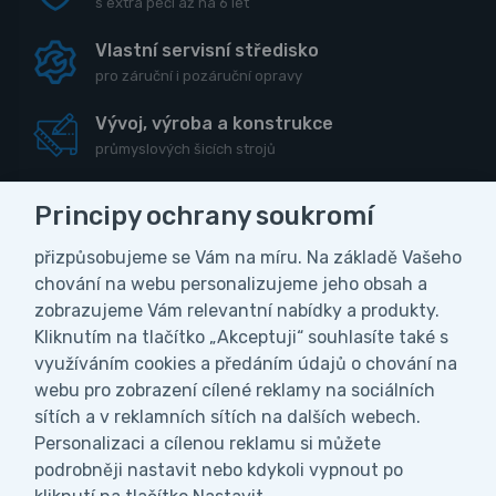
s extra péčí až na 6 let
Vlastní servisní středisko
pro záruční i pozáruční opravy
Vývoj, výroba a konstrukce
průmyslových šicích strojů
Principy ochrany soukromí
přizpůsobujeme se Vám na míru. Na základě Vašeho
CZK
chování na webu personalizujeme jeho obsah a
zobrazujeme Vám relevantní nabídky a produkty.
Vážení zákazníci, z důvodu čerpání
Kliknutím na tlačítko „Akceptuji“ souhlasíte také s
Obchodní podmínky
Ochrana osobních údajů
celozávodní dovolené bude naše firma ve
využíváním cookies a předáním údajů o chování na
Nastavení soukromí
dnech od 27.7. do 9.8.2026 uzavřena. V
webu pro zobrazení cílené reklamy na sociálních
tomto období nebudeme vyřizovat ani
sítích a v reklamních sítích na dalších webech.
odesílat objednávky. Všechny objednávky
Personalizaci a cílenou reklamu si můžete
přijaté během naší dovolené začneme
podrobněji nastavit nebo kdykoli vypnout po
postupně expedovat ihned po našem návratu