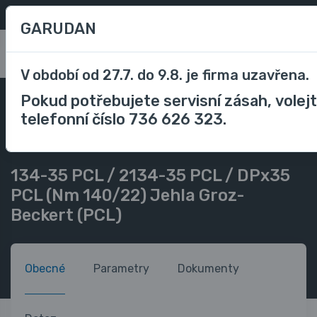
Oblíbené
/
Porovnávání
CZK
GARUDAN
0
V období od 27.7. do 9.8. je firma uzavřena.
Pokud potřebujete servisní zásah, volej
Příslušenství
Příslušenství průmyslové stroje
telefonní číslo 736 626 323.
Jehly do šicího stroje
134-35 PCL / 2134-35 PCL / DPx35 PCL (Nm 140/22) Jehla
Groz-Beckert (PCL)
134-35 PCL / 2134-35 PCL / DPx35
PCL (Nm 140/22) Jehla Groz-
Beckert (PCL)
Obecné
Parametry
Dokumenty