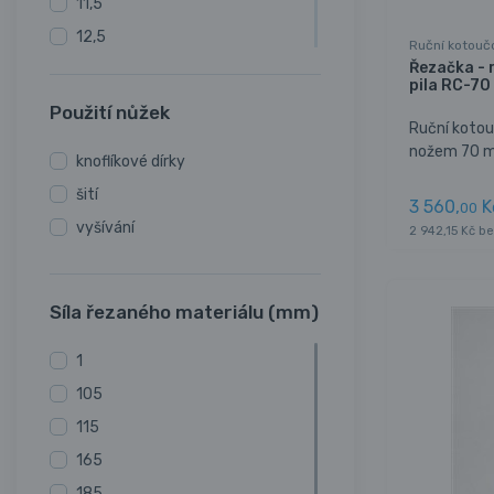
11,5
12,5
Ruční kotouč
Řezačka - 
14
pila RC-70
15
Použití nůžek
Ruční kotou
16
nožem 70 mm
knoflíkové dírky
20
šití
21,5
3 560,
K
00
vyšívání
2 942,15 Kč b
23
24
25
Síla řezaného materiálu (mm)
30
1
105
115
165
185