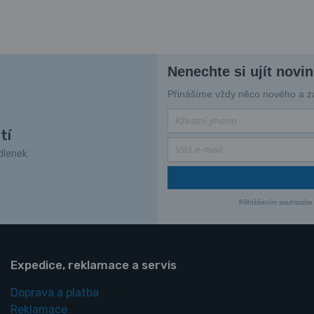
Nenechte si ujít novi
Přinášíme vždy něco nového a za
tí
dlenek
Přihlášením souhlasíte
Expedice, reklamace a servis
Doprava a platba
Reklamace