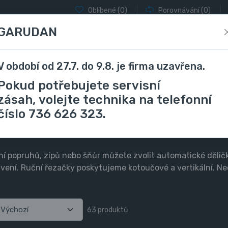
Oblíbené
(0)
Porovnávání
(0)
GARUDAN
V období od 27.7. do 9.8. je firma uzavřena.
locky a coverlocky
Vyšívací stroje
Stříhání a řezání
Pokud potřebujete servisní
zásah, volejte technika na telefonní
číslo 736 626 323.
lení popruhů, zipů nebo šňůr můžete zvolit automatické dělič
rstvení. Ruční řezačky poskytujeme kotoučové a vertikální. N
63 produktů