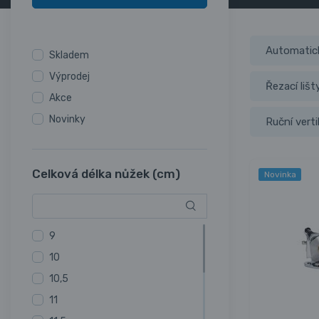
Automatick
Skladem
Výprodej
Řezací lišt
Akce
Novinky
Ruční verti
Celková délka nůžek (cm)
Novinka
9
10
10,5
11