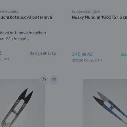
ové řezačky
Krejčovské nůžky
ruční kotoučová bateriová
Nůžky Mundial 1860 (21,5 c
čová bateriová řezačka s
. Síla řezané...
č
Na objednávku
248,
Kč
Skl
05
ez DPH
205,00 Kč bez DPH