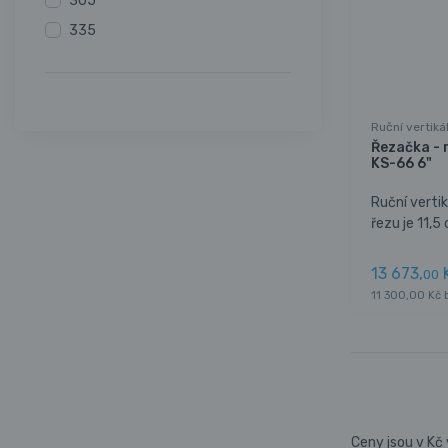
305
335
Ruční vertiká
Řezačka - r
KS-66 6"
Ruční vertik
řezu je 11,5 c
13 673,
00
11 300,00 Kč
Ceny jsou v Kč