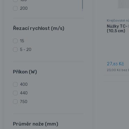
200
Krejčovské n
Nůžky TC- 
Řezací rychlost (m/s)
(10,5 cm)
15
5 - 20
27,
Kč
83
23,00 Kč bez
Příkon (W)
400
440
750
Průměr nože (mm)