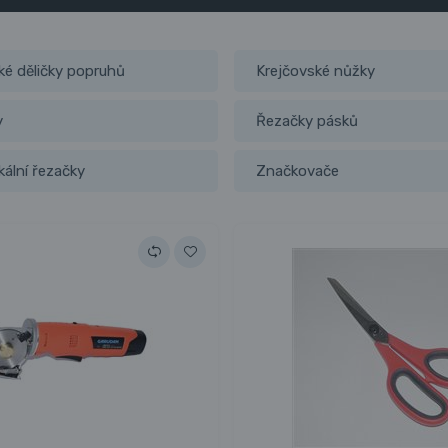
é děličky popruhů
Krejčovské nůžky
y
Řezačky pásků
kální řezačky
Značkovače