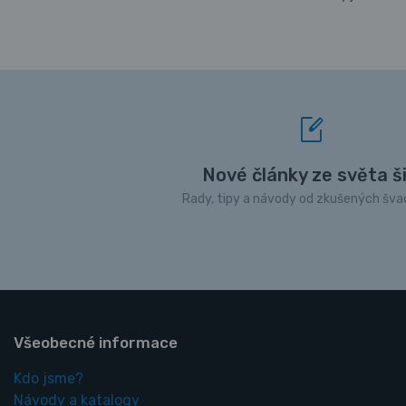
Nové články ze světa ši
Rady, tipy a návody od zkušených šva
Všeobecné informace
Kdo jsme?
Návody a katalogy