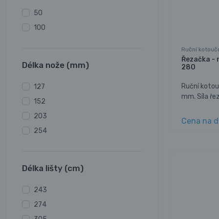
50
100
Ruční kotouč
Řezačka - 
Délka nože (mm)
280
Ruční koto
127
mm. Síla ře
152
203
Cena na d
254
Délka lišty (cm)
243
274