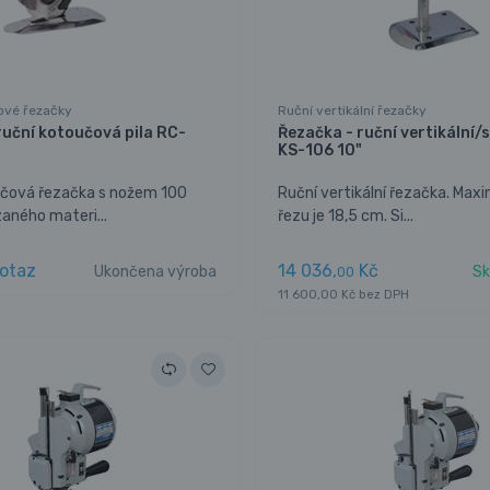
ové řezačky
Ruční vertikální řezačky
ruční kotoučová pila RC-
Řezačka - ruční vertikální/s
KS-106 10"
učová řezačka s nožem 100
Ruční vertikální řezačka. Maxim
zaného materi...
řezu je 18,5 cm. Si...
otaz
14 036,
Kč
Ukončena výroba
Sk
00
11 600,00 Kč bez DPH