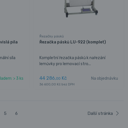
Řezačky pásků
vislá pila
Řezačka pásků LU-922 (komplet)
ální síla
Kompletní řezačka pásků k nařezání
lemůvky pro lemovací stro...
44 286,
Kč
ladem: > 3 ks
Na objednávku
00
36 600,00 Kč bez DPH
5
6
Další stránka