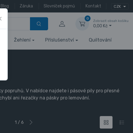
Blog
Záruka
Slovníček pojmů
Kontakt
CZK
0
Zobrazit obsah košíku
0,00 Kč
Žehlení
Příslušenství
Quiltování
ky popruhů. V nabídce najdete i pásové pily pro přesné
echybí ani řezačky na pásky pro lemování.
1 / 6