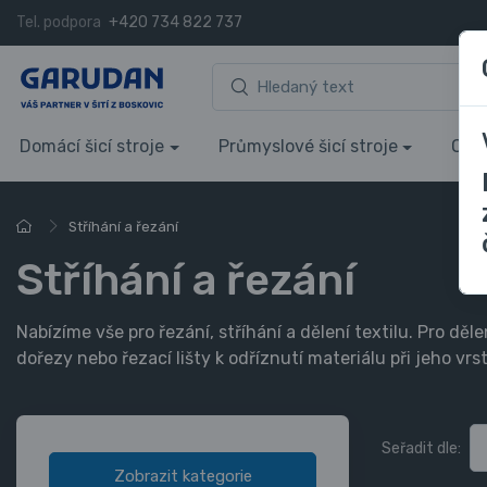
Tel. podpora
+420 734 822 737
Domácí šicí stroje
Průmyslové šicí stroje
Over
Stříhání a řezání
Stříhání a řezání
Nabízíme vše pro řezání, stříhání a dělení textilu. Pro dě
dořezy nebo řezací lišty k odříznutí materiálu při jeho v
Seřadit dle:
Zobrazit kategorie