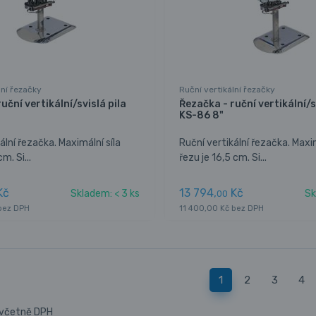
lní řezačky
Ruční vertikální řezačky
uční vertikální/svislá pila
Řezačka - ruční vertikální/s
KS-86 8"
ální řezačka. Maximální síla
Ruční vertikální řezačka. Maxim
m. Si...
řezu je 16,5 cm. Si...
Kč
13 794,
Kč
Skladem: < 3 ks
Sk
00
 bez DPH
11 400,00 Kč bez DPH
1
2
3
4
 včetně DPH