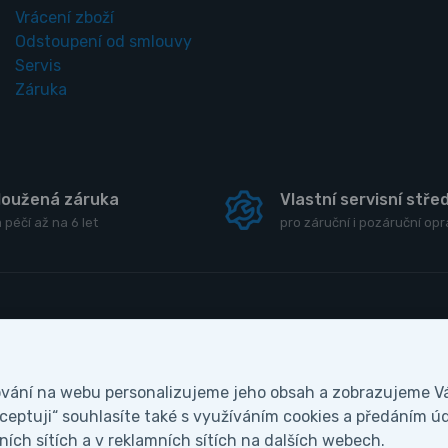
Vrácení zboží
Odstoupení od smlouvy
Servis
Záruka
loužená záruka
Vlastní servisní stře
 péčí až na 6 let
pro záruční i pozáruční op
ování na webu personalizujeme jeho obsah a zobrazujeme 
romí
kceptuji“ souhlasíte také s využíváním cookies a předáním ú
ích sítích a v reklamních sítích na dalších webech.
né bude naše firma ve dnech od 27.7. do 9.8.2026 uzavřena