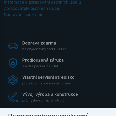
Informace o zpracování osobních údajů
Zpracovatelé osobních údajů
Nastavení soukromí
Doprava zdarma
na objednávky nad 1 500 Kč
Prodloužená záruka
s extra péčí až na 6 let
Vlastní servisní středisko
pro záruční i pozáruční opravy
Vývoj, výroba a konstrukce
průmyslových šicích strojů