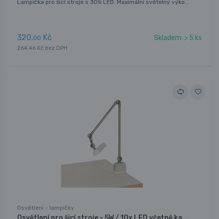
Lampička pro šicí stroje s 30ti LED. Maximální světelný výko...
320,
Kč
Skladem: > 5 ks
00
264,46 Kč bez DPH
Osvětlení - lampičky
Osvětlení pro šicí stroje - 5W / 10x LED včetně ka...