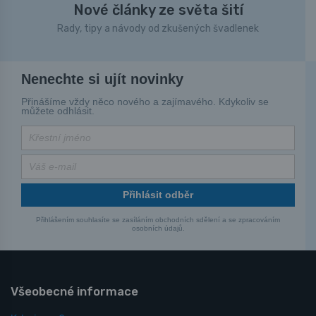
Nové články ze světa šití
Rady, tipy a návody od zkušených švadlenek
Nenechte si ujít novinky
Přinášíme vždy něco nového a zajímavého. Kdykoliv se
můžete odhlásit.
Přihlásit odběr
Přihlášením souhlasíte se zasíláním obchodních sdělení a se zpracováním
osobních údajů.
Všeobecné informace