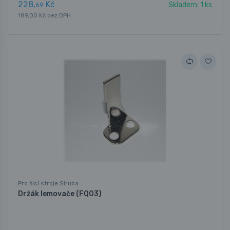
228,
Kč
Skladem: 1 ks
69
189,00 Kč bez DPH
Pro šicí stroje Siruba
Držák lemovače (FQ03)