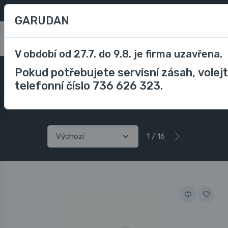
Oblíbené
/
Porovnávání
CZK
GARUDAN
0
V období od 27.7. do 9.8. je firma uzavřena.
Pokud potřebujete servisní zásah, volej
Příslušenství
Příslušenství průmyslové stroje
Náhradní díly průmyslové stroje
Pro šicí stroje Siruba
telefonní číslo 736 626 323.
Náhradní díly pro šicí stroje Siruba
1 / 16