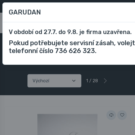
Oblíbené
/
Porovnávání
CZK
GARUDAN
0
V období od 27.7. do 9.8. je firma uzavřena.
Pokud potřebujete servisní zásah, volej
Příslušenství
Příslušenství vyšívací stroje
Náhradní díly vyšívací stroje
telefonní číslo 736 626 323.
Náhradní díly pro vyšívací stroje SWF a GES/A
1 / 28