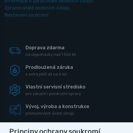
Informace o zpracování osobních údajů
Zpracovatelé osobních údajů
Nastavení soukromí
Doprava zdarma
na objednávky nad 1 500 Kč
Prodloužená záruka
s extra péčí až na 6 let
Vlastní servisní středisko
pro záruční i pozáruční opravy
Vývoj, výroba a konstrukce
průmyslových šicích strojů
Principy ochrany soukromí