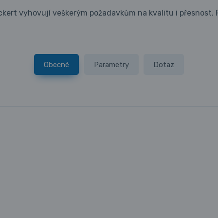
eckert vyhovují veškerým požadavkům na kvalitu i přesnost. P
Obecné
Parametry
Dotaz