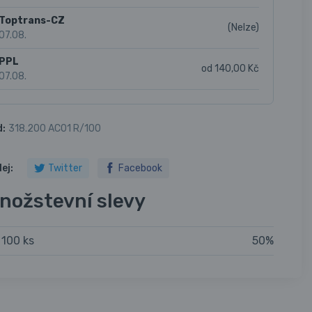
Toptrans-CZ
(Nelze)
07.08.
PPL
od 140,00 Kč
07.08.
d:
318.200 AC01 R/100
lej:
Twitter
Facebook
nožstevní slevy
 100 ks
50%