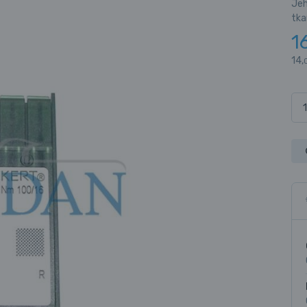
Jeh
tka
1
14,