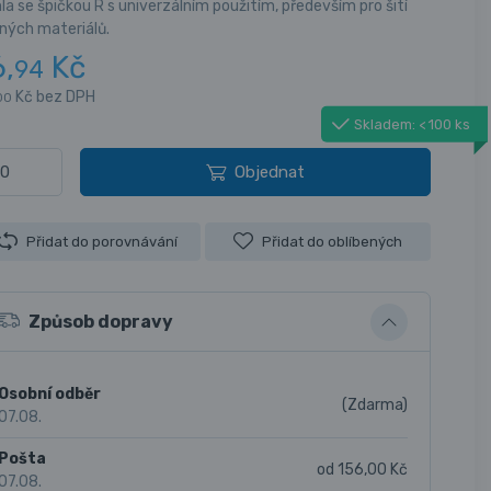
la se špičkou R s univerzálním použitím, především pro šití
ných materiálů.
6,
Kč
94
Kč bez DPH
00
Skladem: < 100 ks
Objednat
Přidat do porovnávání
Přidat do oblíbených
Způsob dopravy
Osobní odběr
(Zdarma)
07.08.
Pošta
od 156,00 Kč
07.08.