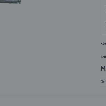
Kó
Sdí
M
Od