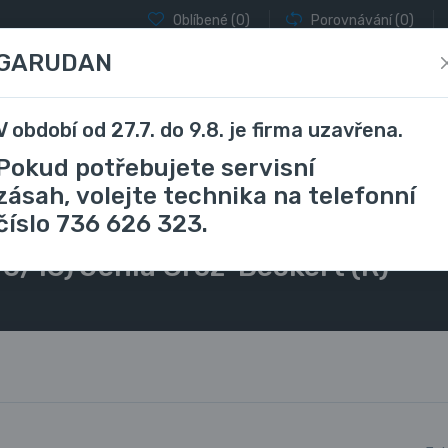
Oblíbené
(0)
Porovnávání
(0)
GARUDAN
V období od 27.7. do 9.8. je firma uzavřena.
locky a coverlocky
Vyšívací stroje
Stříhání a řezání
Pokud potřebujete servisní
zásah, volejte technika na telefonní
číslo 736 626 323.
šicího stroje
135x1 / 354 / 1673 / DPx1 (Nm 100/16) Jehla Groz-Becker
00/16) Jehla Groz-Beckert (R)