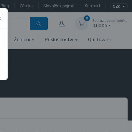
Blog
Záruka
Slovníček pojmů
Kontakt
CZK
0
Zobrazit obsah košíku
0,00 Kč
Žehlení
Příslušenství
Quiltování
t (R)