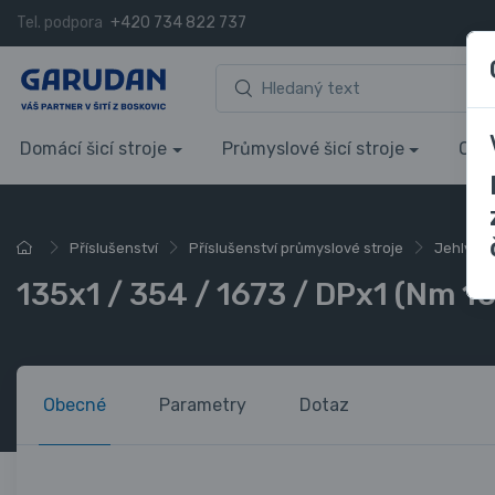
Tel. podpora
+420 734 822 737
Domácí šicí stroje
Průmyslové šicí stroje
Over
Příslušenství
Příslušenství průmyslové stroje
Jehly do 
135x1 / 354 / 1673 / DPx1 (Nm 1
Obecné
Parametry
Dotaz