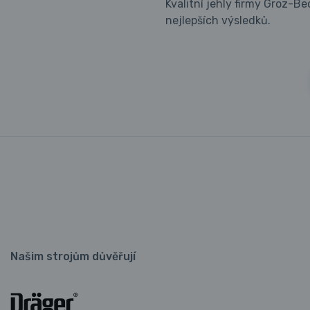
Kvalitní jehly firmy Groz-B
nejlepších výsledků.
Našim strojům důvěřují