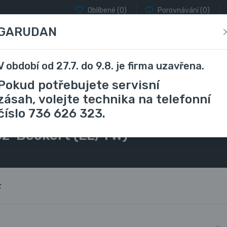
Oblíbené
(0)
Porovnávání
(0)
GARUDAN
V období od 27.7. do 9.8. je firma uzavřena.
locky a coverlocky
Vyšívací stroje
Stříhání a řezání
Pokud potřebujete servisní
zásah, volejte technika na telefonní
číslo 736 626 323.
šicího stroje
134 LL CR (Nm 100/16) Jehla Groz-Beckert (LL/TW)
oz-Beckert (LL/TW)
z