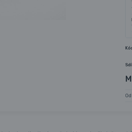
Kó
Sdí
M
Od