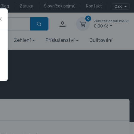
Blog
Záruka
Slovníček pojmů
Kontakt
CZK
0
Zobrazit obsah košíku
0,00 Kč
Žehlení
Příslušenství
Quiltování