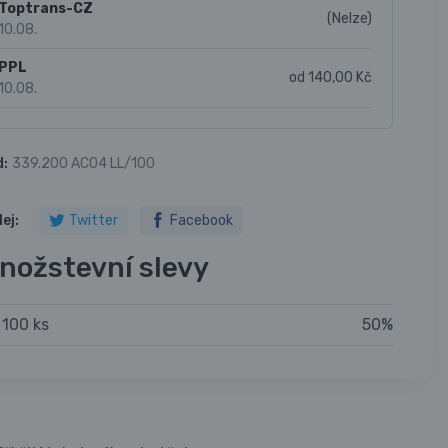
Toptrans-CZ
(Nelze)
10.08.
PPL
od 140,00 Kč
10.08.
d:
339.200 AC04 LL/100
lej:
Twitter
Facebook
nožstevní slevy
 100 ks
50%