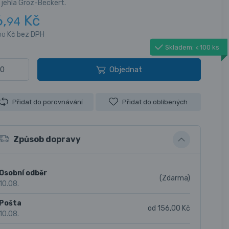
í jehla Groz-Beckert.
6,
Kč
94
Kč bez DPH
00
Skladem: < 100 ks
Objednat
Přidat do porovnávání
Přidat do oblíbených
Způsob dopravy
Osobní odběr
(Zdarma)
10.08.
Pošta
od 156,00 Kč
10.08.