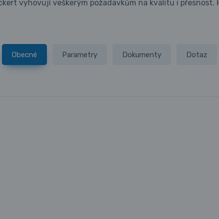
eckert vyhovují veškerým požadavkům na kvalitu i přesnost. P
Obecné
Parametry
Dokumenty
Dotaz