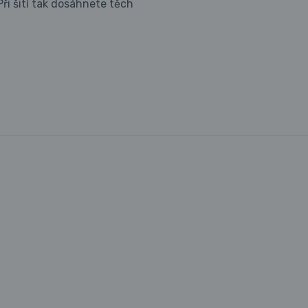
ři šití tak dosáhnete těch