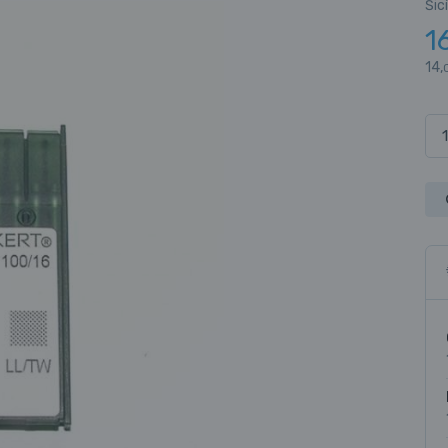
Šic
1
14,