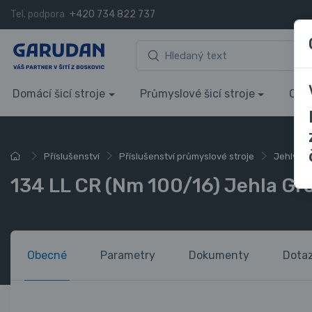
Tel. podpora
+420 734 822 737
Domácí šicí stroje
Průmyslové šicí stroje
Over
Příslušenství
Příslušenství průmyslové stroje
Jehly do 
134 LL CR (Nm 100/16) Jehla Gr
Obecné
Parametry
Dokumenty
Dota