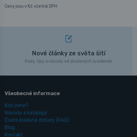
Ceny jsou v Kč včetně DPH
Nové články ze světa šití
Rady, tipy a návody od zkušených švadlenek
Všeobecné informace
Kdo jsme?
Návody a katalogy
Často kladené dotazy
(FAQ)
Blog
Kontakt