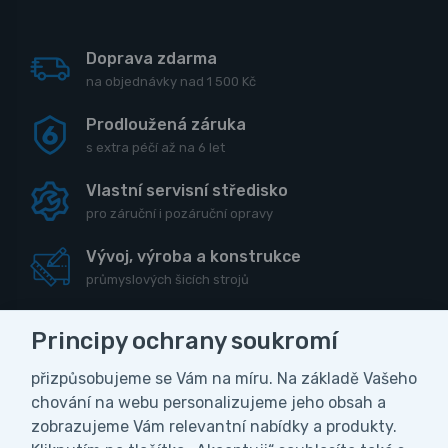
Doprava zdarma
na objednávky nad 1 500 Kč
Prodloužená záruka
s extra péčí až na 6 let
Vlastní servisní středisko
pro záruční i pozáruční opravy
Vývoj, výroba a konstrukce
průmyslových šicích strojů
Principy ochrany soukromí
přizpůsobujeme se Vám na míru. Na základě Vašeho
CZK
chování na webu personalizujeme jeho obsah a
zobrazujeme Vám relevantní nabídky a produkty.
Vážení zákazníci, z důvodu čerpání