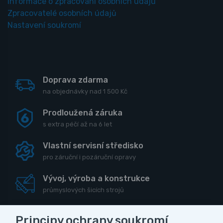
Informace o zpracování osobních údajů
Zpracovatelé osobních údajů
Nastavení soukromí
Doprava zdarma
na objednávky nad 1 500 Kč
Prodloužená záruka
s extra péčí až na 6 let
Vlastní servisní středisko
pro záruční i pozáruční opravy
Vývoj, výroba a konstrukce
průmyslových šicích strojů
Principy ochrany soukromí