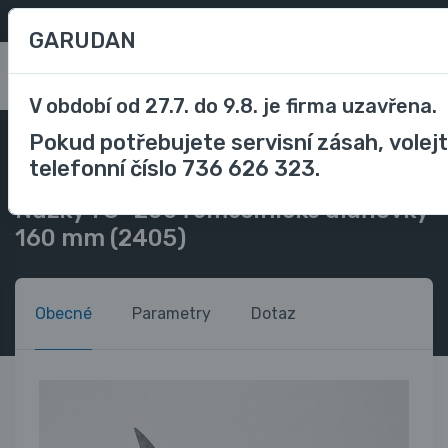
Oblíbené
/
Porovnávání
CZK
GARUDAN
0
V období od 27.7. do 9.8. je firma uzavřena.
Pokud potřebujete servisní zásah, volej
Stříhání a řezání
Krejčovské nůžky
telefonní číslo 736 626 323.
Nůžky TC- 200 řemeslnické dlaňovky 160 mm (2405)
Nůžky TC- 200 řemeslnické dlaňovky
160 mm (2405)
Obecné
Parametry
Dotaz