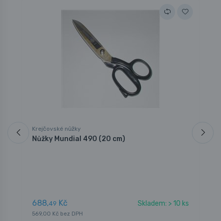
Krejčovské nůžky
K
Nůžky Mundial 490 (20 cm)
N
V
1
688,
Kč
Skladem: > 10 ks
49
1
569,00 Kč bez DPH