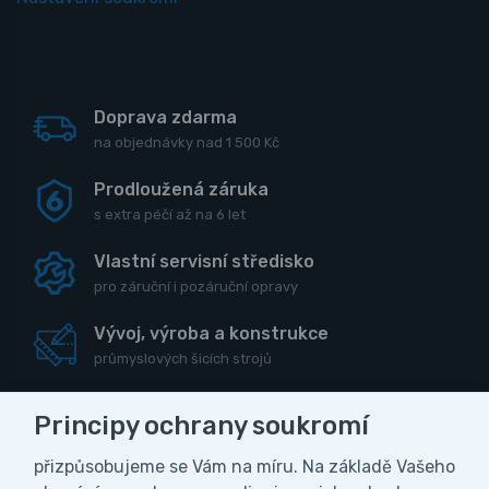
Doprava zdarma
na objednávky nad 1 500 Kč
Prodloužená záruka
s extra péčí až na 6 let
Vlastní servisní středisko
pro záruční i pozáruční opravy
Vývoj, výroba a konstrukce
průmyslových šicích strojů
Principy ochrany soukromí
přizpůsobujeme se Vám na míru. Na základě Vašeho