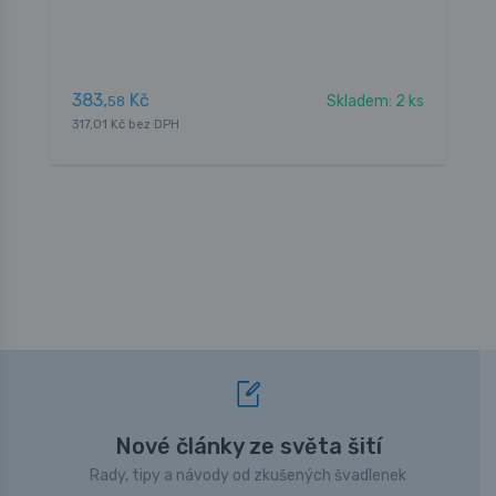
383,
Kč
C
Skladem: 2 ks
58
317,01 Kč bez DPH
Nové články ze světa šití
Rady, tipy a návody od zkušených švadlenek