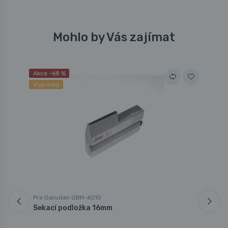
Mohlo by Vás zajímat
Akce -68 %
Výprodej
Pro Garudan GBH-6010
P
Sekací podložka 16mm
H