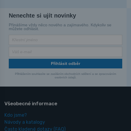
Nenechte si ujít novinky
Přinášíme vždy něco nového a zajímavého. Kdykoliv se
můžete odhlásit.
Přihlásit odběr
Přihlášením souhlasíte se zasíláním obchodních sdělení a se zpracováním
osobních údajů.
Všeobecné informace
Kdo jsme?
Návody a katalogy
Často kladené dotazy
(FAQ)