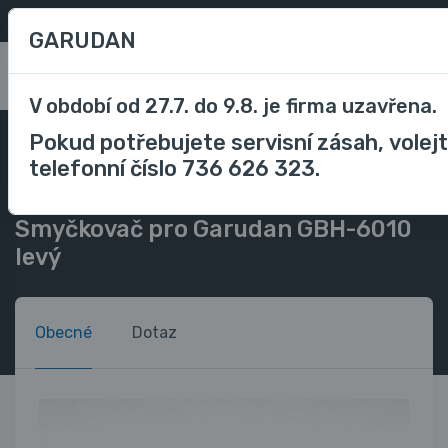
Oblíbené
/
Porovnávání
CZK
GARUDAN
0
V období od 27.7. do 9.8. je firma uzavřena.
Pokud potřebujete servisní zásah, volej
Příslušenství
Příslušenství průmyslové stroje
telefonní číslo 736 626 323.
Náhradní díly průmyslové stroje
Pro Garudan GBH-6010
Smyčkovač pro Garudan GBH-6010 levý
Smyčkovač pro Garudan GBH-6010
levý
Obecné
Dotaz