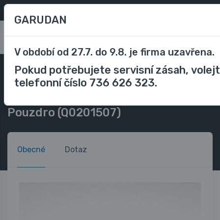
Oblíbené
/
Porovnávání
CZK
GARUDAN
0
V období od 27.7. do 9.8. je firma uzavřena.
Pokud potřebujete servisní zásah, volej
Příslušenství
Příslušenství průmyslové stroje
telefonní číslo 736 626 323.
Náhradní díly průmyslové stroje
Pro Garudan GPS-serie
Pouzdro (Q0201507)
Pouzdro (Q0201507)
Obecné
Dotaz