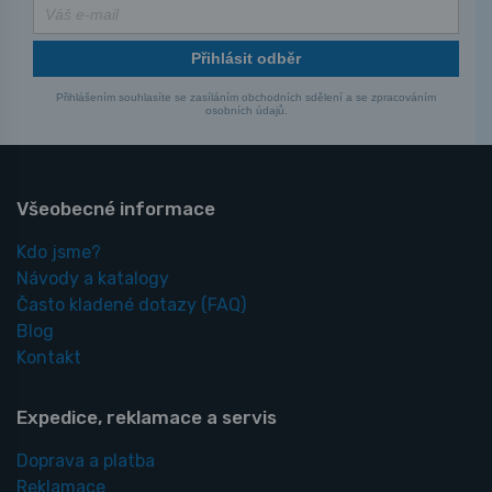
Přihlásit odběr
Přihlášením souhlasíte se zasíláním obchodních sdělení a se zpracováním
osobních údajů.
Všeobecné informace
Kdo jsme?
Návody a katalogy
Často kladené dotazy
(FAQ)
Blog
Kontakt
Expedice, reklamace a servis
Doprava a platba
Reklamace