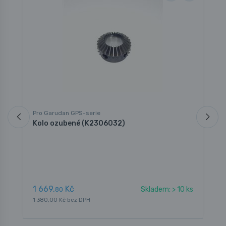
Pro Garudan GPS-serie
P
Kolo ozubené (K2306032)
D
1 669,
Kč
4
Skladem: > 10 ks
80
1 380,00 Kč bez DPH
3