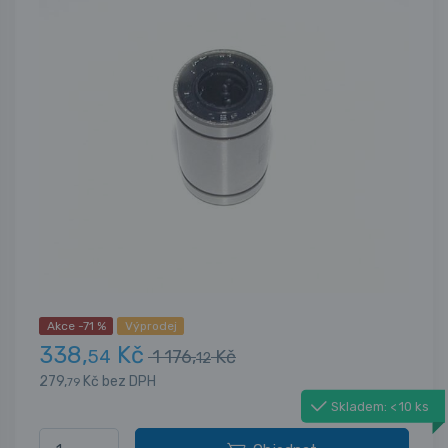
Akce -71 %
Výprodej
338,
Kč
54
1 176,
Kč
12
279,
Kč bez DPH
79
Skladem: < 10 ks