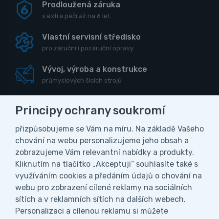
Prodloužená záruka
s extra péčí až na 6 let
Vlastní servisní středisko
pro záruční i pozáruční opravy
Vývoj, výroba a konstrukce
průmyslových šicích strojů
Principy ochrany soukromí
přizpůsobujeme se Vám na míru. Na základě Vašeho
CZK
chování na webu personalizujeme jeho obsah a
zobrazujeme Vám relevantní nabídky a produkty.
Vážení zákazníci, z důvodu čerpání
Kliknutím na tlačítko „Akceptuji“ souhlasíte také s
Obchodní podmínky
Ochrana osobních údajů
celozávodní dovolené bude naše firma ve
využíváním cookies a předáním údajů o chování na
Nastavení soukromí
dnech od 27.7. do 9.8.2026 uzavřena. V
webu pro zobrazení cílené reklamy na sociálních
tomto období nebudeme vyřizovat ani
sítích a v reklamních sítích na dalších webech.
odesílat objednávky. Všechny objednávky
Personalizaci a cílenou reklamu si můžete
přijaté během naší dovolené začneme