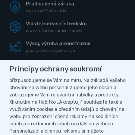
Prodloužená záruka
s extra péčí až na 6 let
Vlastní servisní středisko
pro záruční i pozáruční opravy
Vývoj, výroba a konstrukce
průmyslových šicích strojů
Principy ochrany soukromí
přizpůsobujeme se Vám na míru. Na základě Vašeho
CZK
chování na webu personalizujeme jeho obsah a
zobrazujeme Vám relevantní nabídky a produkty.
Vážení zákazníci, z důvodu čerpání
Kliknutím na tlačítko „Akceptuji“ souhlasíte také s
Obchodní podmínky
Ochrana osobních údajů
celozávodní dovolené bude naše firma ve
využíváním cookies a předáním údajů o chování na
Nastavení soukromí
dnech od 27.7. do 9.8.2026 uzavřena. V
webu pro zobrazení cílené reklamy na sociálních
tomto období nebudeme vyřizovat ani
sítích a v reklamních sítích na dalších webech.
odesílat objednávky. Všechny objednávky
Personalizaci a cílenou reklamu si můžete