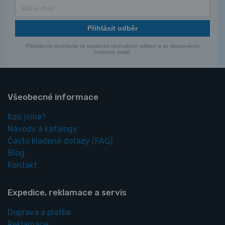
Přihlásit odběr
Přihlášením souhlasíte se zasíláním obchodních sdělení a se zpracováním
osobních údajů.
Všeobecné informace
Kdo jsme?
Návody a katalogy
Často kladené dotazy
(FAQ)
Blog
Kontakt
Expedice, reklamace a servis
Doprava a platba
Reklamace