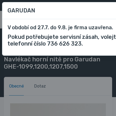
Oblíbené
/
Porovnávání
CZK
GARUDAN
0
V období od 27.7. do 9.8. je firma uzavřena.
Pokud potřebujete servisní zásah, volej
Příslušenství
Příslušenství domácí šicí stroje
telefonní číslo 736 626 323.
Ostatní příslušenství
Navlékač horní nitě pro Garudan GHE-1099,1200,1207,1500
Navlékač horní nitě pro Garudan
GHE-1099,1200,1207,1500
Obecné
Dotaz