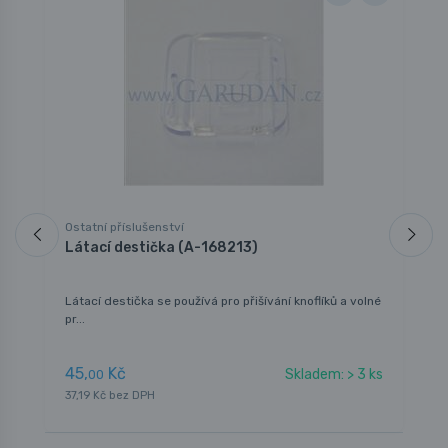
Ostatní příslušenství
O
Látací destička (A-168213)
N
(
Látací destička se používá pro přišívání knoflíků a volné
N
pr...
45,
Kč
3
Skladem: > 3 ks
00
37,19 Kč bez DPH
2