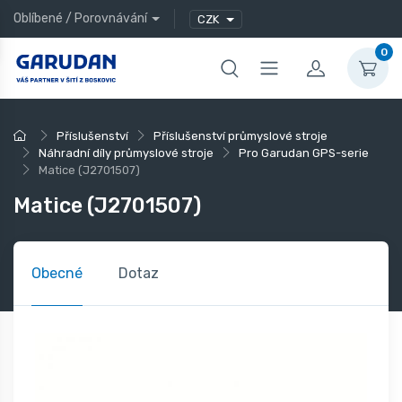
Oblíbené
/
Porovnávání
CZK
0
Příslušenství
Příslušenství průmyslové stroje
Náhradní díly průmyslové stroje
Pro Garudan GPS-serie
Matice (J2701507)
Matice (J2701507)
Obecné
Dotaz