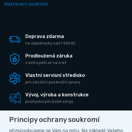
Nastavení soukromí
Doprava zdarma
na objednávky nad 1 500 Kč
Prodloužená záruka
s extra péčí až na 6 let
Vlastní servisní středisko
pro záruční i pozáruční opravy
Vývoj, výroba a konstrukce
průmyslových šicích strojů
Principy ochrany soukromí
přizpůsobujeme se Vám na míru. Na základě Vašeho