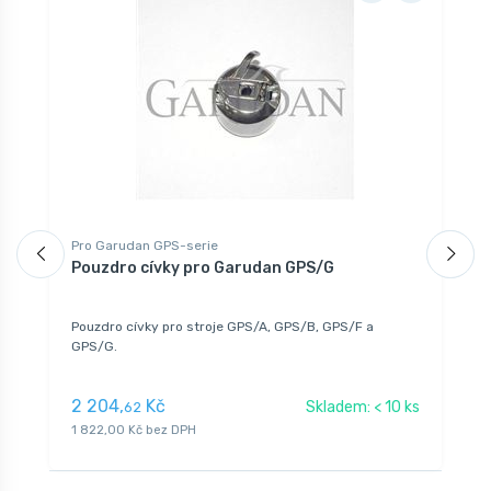
Pro Garudan GPS-serie
P
Pouzdro cívky pro Garudan GPS/G
K
Pouzdro cívky pro stroje GPS/A, GPS/B, GPS/F a
GPS/G.
2 204,
Kč
Skladem: < 10 ks
62
1
1 822,00 Kč bez DPH
8