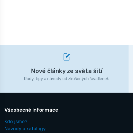
Nové články ze světa šití
Rady, tipy a návody od zkušených švadlenek
Všeobecné informace
Kdo jsme?
Návody a katalogy