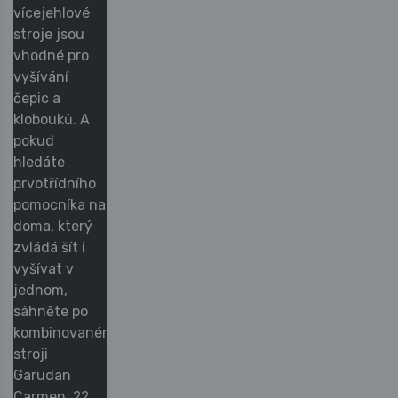
vícejehlové
stroje jsou
vhodné pro
vyšívání
čepic a
klobouků. A
pokud
hledáte
prvotřídního
pomocníka na
doma, který
zvládá šít i
vyšívat v
jednom,
sáhněte po
kombinovaném
stroji
Garudan
Carmen. ??