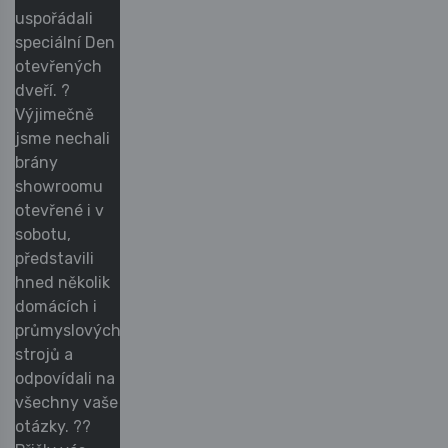
uspořádali
speciální Den
otevřených
dveří. ?
Výjimečně
jsme nechali
brány
showroomu
otevřené i v
sobotu,
představili
hned několik
domácích i
průmyslových
strojů a
odpovídali na
všechny vaše
otázky. ??