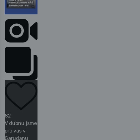
82
V dubnu jsme
pro vás v
Garudanu