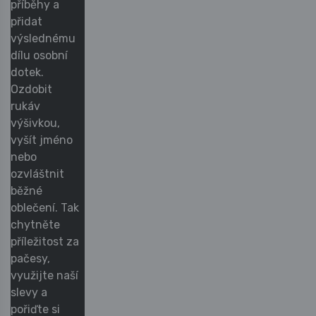
příběhy a
přidat
výslednému
dílu osobní
dotek.
Ozdobit
rukáv
výšivkou,
vyšít jméno
nebo
ozvláštnit
běžné
oblečení. Tak
chytněte
příležitost za
pačesy,
využijte naší
slevy a
pořiďte si