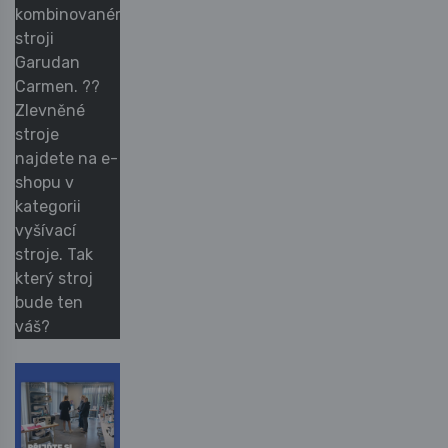
kombinovaném
stroji
Garudan
Carmen. ??
Zlevněné
stroje
najdete na e-
shopu v
kategorii
vyšívací
stroje. Tak
který stroj
bude ten
váš?