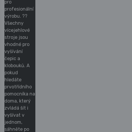
pro
profesionální
výrobu. ??
Všechny
vícejehlové
stroje jsou
vhodné pro
vyšívání
čepic a
klobouků. A
pokud
hledáte
prvotřídního
pomocníka na
doma, který
zvládá šít i
vyšívat v
jednom,
sáhněte po