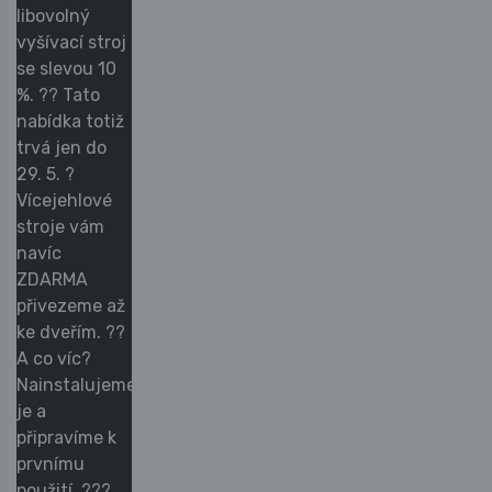
libovolný
vyšívací stroj
se slevou 10
%. ?? Tato
nabídka totiž
trvá jen do
29. 5. ?
Vícejehlové
stroje vám
navíc
ZDARMA
přivezeme až
ke dveřím. ??
A co víc?
Nainstalujeme
je a
připravíme k
prvnímu
použití. ???