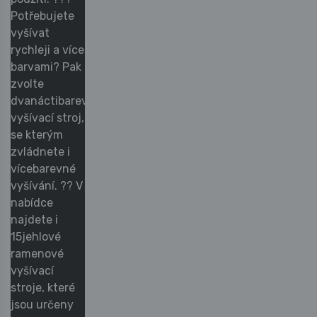
Potřebujete
vyšívat
rychleji a více
barvami? Pak
zvolte
dvanáctibarevný
vyšívací stroj,
se kterým
zvládnete i
vícebarevné
vyšívání. ?? V
nabídce
najdete i
15jehlové
ramenové
vyšívací
stroje, které
jsou určeny