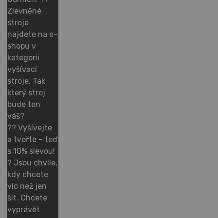
Zlevněné
stroje
najdete na e-
shopu v
kategorii
vyšívací
stroje. Tak
který stroj
bude ten
váš?
?? Vyšívejte
a tvořte – teď
s 10% slevou!
? Jsou chvíle,
kdy chcete
víc než jen
šít. Chcete
vyprávět