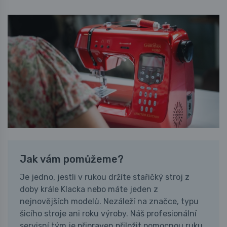
Jak vám pomůžeme?
Je jedno, jestli v rukou držíte stařičký stroj z
doby krále Klacka nebo máte jeden z
nejnovějších modelů. Nezáleží na značce, typu
šicího stroje ani roku výroby. Náš profesionální
servisní tým je připraven přiložit pomocnou ruku