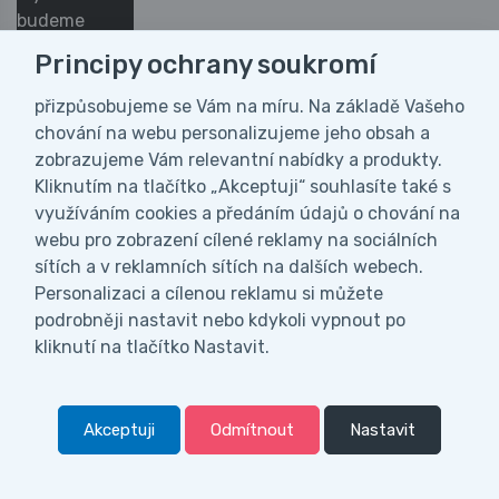
budeme
naplno
Principy ochrany soukromí
věnovat. ???
Otevřeno
přizpůsobujeme se Vám na míru. Na základě Vašeho
máme od
chování na webu personalizujeme jeho obsah a
pondělí do
zobrazujeme Vám relevantní nabídky a produkty.
Vážení zákazníci, z důvodu čerpání
pátku od 7:00
Kliknutím na tlačítko „Akceptuji“ souhlasíte také s
celozávodní dovolené bude naše firma ve
do 15:00 a
využíváním cookies a předáním údajů o chování na
dnech od 27.7. do 9.8.2026 uzavřena. V
najdete nás v
webu pro zobrazení cílené reklamy na sociálních
tomto období nebudeme vyřizovat ani
Boskovicích.
sítích a v reklamních sítích na dalších webech.
odesílat objednávky. Všechny objednávky
?? Chcete si
Personalizaci a cílenou reklamu si můžete
přijaté během naší dovolené začneme
prohlédnout
podrobněji nastavit nebo kdykoli vypnout po
postupně expedovat ihned po našem návratu
konkrétní šicí
kliknutí na tlačítko Nastavit.
dne 10.8.2026. Děkujeme za pochopení a vaši
stroj? ??
přízeň.
Vyberte si ho
na našem e-
Akceptuji
Odmítnout
Nastavit
shopu
0
https://www.eshop.garudan.cz
Menu
Kategorie
Vyhledat
0,
Kč
00