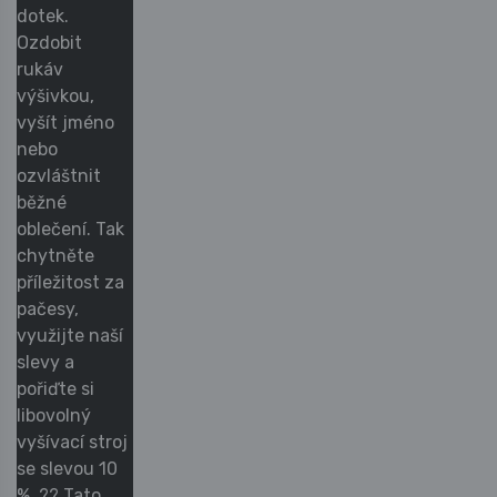
dotek.
Ozdobit
rukáv
výšivkou,
vyšít jméno
nebo
ozvláštnit
běžné
oblečení. Tak
chytněte
příležitost za
pačesy,
využijte naší
slevy a
pořiďte si
libovolný
vyšívací stroj
se slevou 10
%. ?? Tato