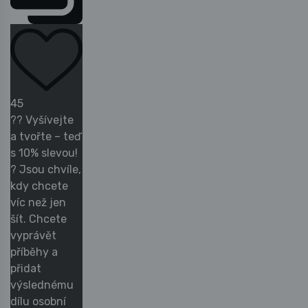
45
?? Vyšívejte
a tvořte – teď
s 10% slevou!
? Jsou chvíle,
kdy chcete
víc než jen
šít. Chcete
vyprávět
příběhy a
přidat
výslednému
dílu osobní