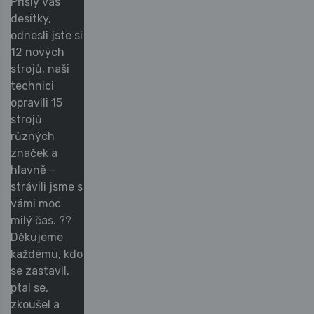
Přišly vás
desítky,
odnesli jste si
12 nových
strojů, naši
technici
opravili 15
strojů
různých
značek a
hlavně –
strávili jsme s
vámi moc
milý čas. ??
Děkujeme
každému, kdo
se zastavil,
ptal se,
zkoušel a