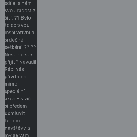
sdílel s námi
svou radost z
šití. ?? Bylo
to opravdu
inspirativní a
srdečné
setkání. ?? ??
Nestihli jste
přijít? Nevadí!
Rádi vás
přivítáme i
mimo
speciální
akce – stačí
si předem
domluvit
termín
návštěvy a
my se vám