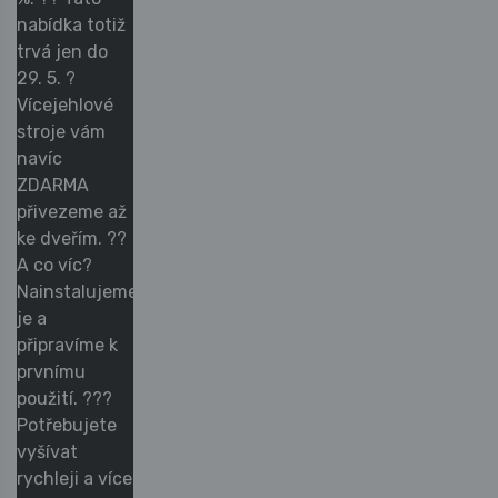
nabídka totiž
trvá jen do
29. 5. ?
Vícejehlové
stroje vám
navíc
ZDARMA
přivezeme až
ke dveřím. ??
A co víc?
Nainstalujeme
je a
připravíme k
prvnímu
použití. ???
Potřebujete
vyšívat
rychleji a více