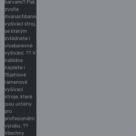
barvami? Pak
zvolte
dvanáctibarevný
vyšívací stroj,
se kterým
zvládnete i
vícebarevné
vyšívání. ?? V
nabídce
najdete i
15jehlové
ramenové
vyšívací
stroje, které
jsou určeny
pro
profesionální
výrobu. ??
Všechny