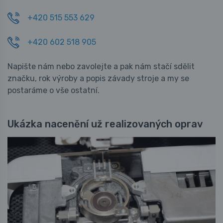
+420 515 553 629
+420 602 518 905
Napište nám nebo zavolejte a pak nám stačí sdělit
značku, rok výroby a popis závady stroje a my se
postaráme o vše ostatní.
Ukázka nacenění už realizovaných oprav