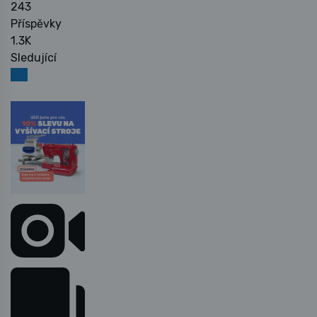
243
Příspěvky
1.3K
Sledující
Sledovat