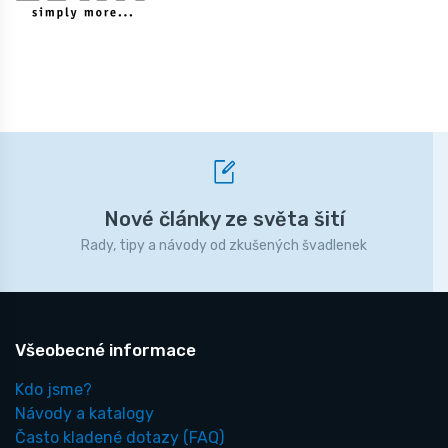
Nové články ze světa šití
Rady, tipy a návody od zkušených švadlenek
Všeobecné informace
Kdo jsme?
Návody a katalogy
Často kladené dotazy
(FAQ)