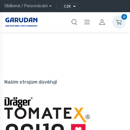
Oblíbené
/
Porovnávání
CZK
0
Našim strojům důvěřují