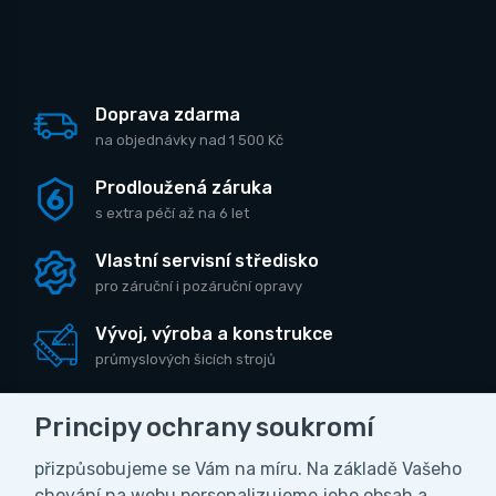
Doprava zdarma
na objednávky nad 1 500 Kč
Prodloužená záruka
s extra péčí až na 6 let
Vlastní servisní středisko
pro záruční i pozáruční opravy
Vývoj, výroba a konstrukce
průmyslových šicích strojů
Principy ochrany soukromí
přizpůsobujeme se Vám na míru. Na základě Vašeho
CZK
chování na webu personalizujeme jeho obsah a