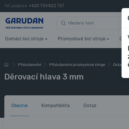
Tel. podpora
+420 734 822 737
Domácí šicí stroje
Průmyslové šicí stroje
Over
Příslušenství
Příslušenství průmyslové stroje
Ostatní
Děrovací hlava 3 mm
Obecné
Kompatibilita
Dotaz