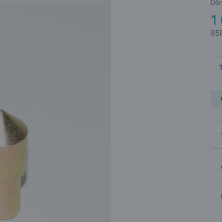
Děr
1
858