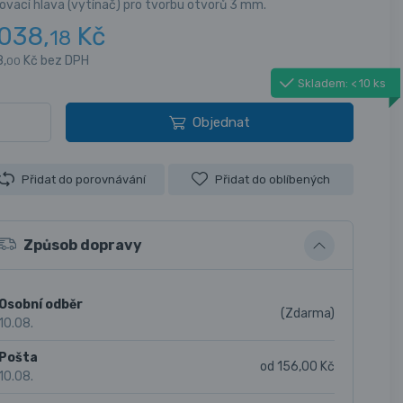
ovací hlava (vytínač) pro tvorbu otvorů 3 mm.
 038,
Kč
18
,
Kč bez DPH
00
Skladem: < 10 ks
Objednat
Přidat do porovnávání
Přidat do oblíbených
Způsob dopravy
Osobní odběr
(Zdarma)
10.08.
Pošta
od 156,00 Kč
10.08.