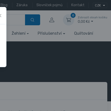
Blog
Záruka
Slovníček pojmů
Kontakt
CZK
0
Zobrazit obsah košíku
0,00 Kč
Žehlení
Příslušenství
Quiltování