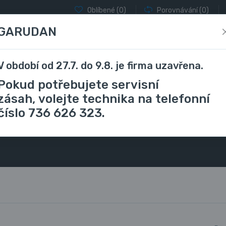
Oblíbené
(0)
Porovnávání
(0)
GARUDAN
V období od 27.7. do 9.8. je firma uzavřena.
locky a coverlocky
Vyšívací stroje
Stříhání a řezání
Pokud potřebujete servisní
zásah, volejte technika na telefonní
číslo 736 626 323.
Děrovací hlava 3 mm