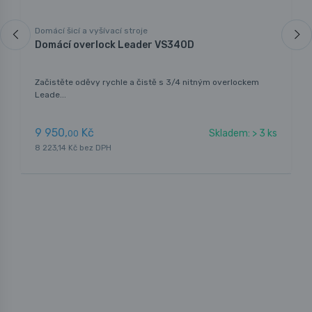
Domácí šicí a vyšívací stroje
Domácí overlock Leader VS340D
Začistěte oděvy rychle a čistě s 3/4 nitným overlockem
Leade...
9 950,
Kč
Skladem: > 3 ks
00
8 223,14 Kč bez DPH