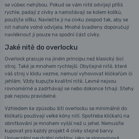
se vůbec nehýbou. Pokud se vám nitě odvíjejí příliš
rychle, padají z cívky a namotávají se kolem kolíků,
použijte síťku. Navlečte ji na cívku zespod tak, aby se
nit nahoře volně odvíjela. Mnohé švadleny doporučují
navléknout ji pouze na spodní část cívky.
Jaké nitě do overlocku
Overlock pracuje na jiném principu než klasický šicí
stroj. Také je mnohem rychlejší. Obyčejné nitě, které
váš stroj v klidu vezme, nemusí vyhovovat kličkařům či
jehlám. Vždy kupujte kvalitní nitě. Levné nejsou
rovnoměrné a zadrhávají se nebo dokonce trhají. Stehy
pak nejsou pravidelné.
Vzhledem ke způsobu šití overlocku se minimálně do
kličkařů používají velké kóny nití. Spotřeba kličkařů na
obnitkování je mnohem vyšší než u jehel. Nemusíte
kupovat pro každý projekt 4 cívky stejné barvy.
Univerzální neutrální odstíny, jako je slonovinová,