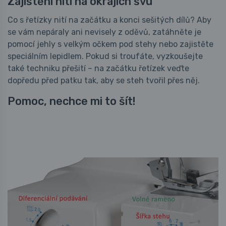
Zajištění nití na okrajích švu
Co s řetízky nití na začátku a konci sešitých dílů? Aby
se vám nepáraly ani nevisely z oděvů, zatáhněte je
pomocí jehly s velkým očkem pod stehy nebo zajistěte
speciálním lepidlem. Pokud si troufáte, vyzkoušejte
také techniku přešití – na začátku řetízek veďte
dopředu před patku tak, aby se steh tvořil přes něj.
Pomoc, nechce mi to šít!