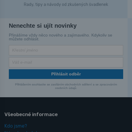
Rady, tipy a návody od zkušených švadlenek
Nenechte si ujít novinky
Přinášíme vždy něco nového a zajímavého. Kdykoliv se
můžete odhlásit.
Přihlásit odběr
Přihlášením souhlasíte se zasíláním obchodních sdělení a se zpracováním
osobních údajů.
Všeobecné informace
Kdo jsme?