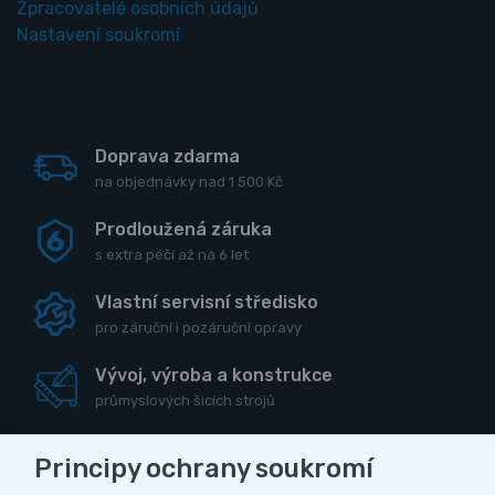
Zpracovatelé osobních údajů
Nastavení soukromí
Doprava zdarma
na objednávky nad 1 500 Kč
Prodloužená záruka
s extra péčí až na 6 let
Vlastní servisní středisko
pro záruční i pozáruční opravy
Vývoj, výroba a konstrukce
průmyslových šicích strojů
Principy ochrany soukromí