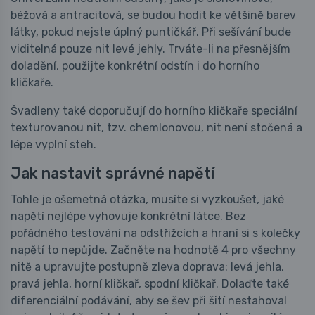
béžová a antracitová, se budou hodit ke většině barev
látky, pokud nejste úplný puntičkář. Při sešívání bude
viditelná pouze nit levé jehly. Trváte-li na přesnějším
doladění, použijte konkrétní odstín i do horního
kličkaře.
Švadleny také doporučují do horního kličkaře speciální
texturovanou nit, tzv. chemlonovou, nit není stočená a
lépe vyplní steh.
Jak nastavit správné napětí
Tohle je ošemetná otázka, musíte si vyzkoušet, jaké
napětí nejlépe vyhovuje konkrétní látce. Bez
pořádného testování na odstřižcích a hraní si s kolečky
napětí to nepůjde. Začněte na hodnotě 4 pro všechny
nitě a upravujte postupně zleva doprava: levá jehla,
pravá jehla, horní kličkař, spodní kličkař. Dolaďte také
diferenciální podávání, aby se šev při šití nestahoval