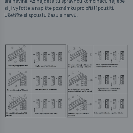
ani nevlnil. Až najdete tu správnou kombinaci, nejlépe
si ji vyfoťte a napište poznámku pro příští použití.
Ušetříte si spoustu času a nervů.