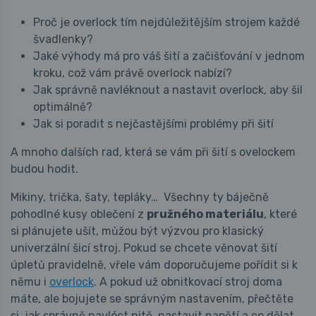
Proč je overlock tím nejdůležitějším strojem každé
švadlenky?
Jaké výhody má pro váš šití a začišťování v jednom
kroku, což vám právě overlock nabízí?
Jak správně navléknout a nastavit overlock, aby šil
optimálně?
Jak si poradit s nejčastějšími problémy při šití
A mnoho dalších rad, která se vám při šití s ovelockem
budou hodit.
Mikiny, trička, šaty, tepláky… Všechny ty báječně
pohodlné kusy oblečení z
pružného materiálu
, které
si plánujete ušít, můžou být výzvou pro klasický
univerzální šicí stroj. Pokud se chcete věnovat šití
úpletů pravidelně, vřele vám doporučujeme pořídit si k
němu i
overlock
. A pokud už obnitkovací stroj doma
máte, ale bojujete se správným nastavením, přečtěte
si, jak správně navléct nitě, nastavit napětí a co dělat,