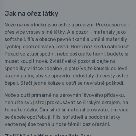
Jak na ořez látky
Nože na overlocku jsou ostré a precizní. Prokoušou se i
přes více vrstev silné látky. Ale pozor – materiály jako
softshell, flís a obecně pevně tkané a umělé materiály
rychleji opotřebovávají ostří. Horní nůž se dá nabrousit.
Pokud se ztupí spodní, nebo poškodíte horní, budete si
muset koupit nové. Zvlášť velký pozor si dejte na
špendlíky v látce. Ideálně je používejte kousek od levé
strany patky, aby se opravdu nedostaly do cesty ostré
čepeli. Stačí jedna kolize a ostří se nevratně poškodí.
Nože slouží primárně na zarovnání švového přídavku,
nenuťte svůj stroj prokousávat se širokým okrajem, na
to máte nůžky. Čím silnější materiál prošíváte, tím více
se čepele opotřebují. Flís, sofsthell a podobné látky
veďte nejlépe těsně u nože téměř bez ořezání.