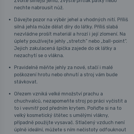
Zvolte silnější jehlu, zvyšte přítlak patky nebo
nechte nabrousit nůž.
Dávejte pozor na výběr jehel a vhodných nití. Příliš
silná jehla může dělat díry do látky. Příliš slabá
nezvládne prošít materiál a hrozí i její zlomení. Na
úplety používejte jehly „stretch“ nebo „ball-point“.
Jejich zakulacená špička zajede do ok látky a
nezachytí se o vlákna.
Pravidelně měňte jehly za nové, stačí i malé
poškození hrotu nebo ohnutí a stroj vám bude
stávkovat.
Ořezem vzniká velké množství prachu a
chuchvalců, nezapomeňte stroj po práci vyčistit a
to i vevnitř pod předním krytem. Pořiďte si na to
velký kosmetický štětec s umělými vlákny,
případně použijte vysavač. Stlačený vzduch není
úplně ideální, můžete s ním nečistoty odfouknout