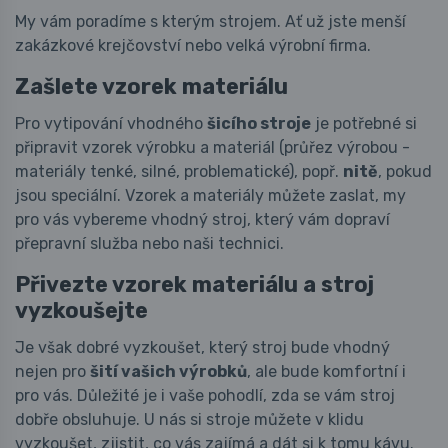
My vám poradíme s kterým strojem. Ať už jste menší
zakázkové krejčovství nebo velká výrobní firma.
Zašlete vzorek materiálu
Pro vytipování vhodného
šicího stroje
je potřebné si
připravit vzorek výrobku a materiál (průřez výrobou -
materiály tenké, silné, problematické), popř.
nitě
, pokud
jsou speciální. Vzorek a materiály můžete zaslat, my
pro vás vybereme vhodný stroj, který vám dopraví
přepravní služba nebo naši technici.
Přivezte vzorek materiálu a stroj
vyzkoušejte
Je však dobré vyzkoušet, který stroj bude vhodný
nejen pro
šití vašich výrobků
, ale bude komfortní i
pro vás. Důležité je i vaše pohodlí, zda se vám stroj
dobře obsluhuje. U nás si stroje můžete v klidu
vyzkoušet, zjistit, co vás zajímá a dát si k tomu kávu.