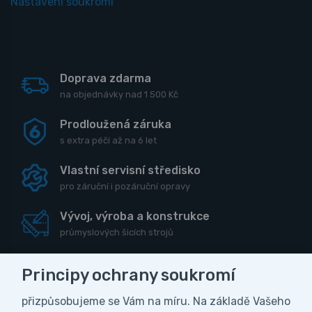
Nastavení soukromí
Doprava zdarma
na objednávky nad 1 500 Kč
Prodloužená záruka
s extra péčí až na 6 let
Vlastní servisní středisko
pro záruční i pozáruční opravy
Vývoj, výroba a konstrukce
průmyslových šicích strojů
Principy ochrany soukromí
přizpůsobujeme se Vám na míru. Na základě Vašeho