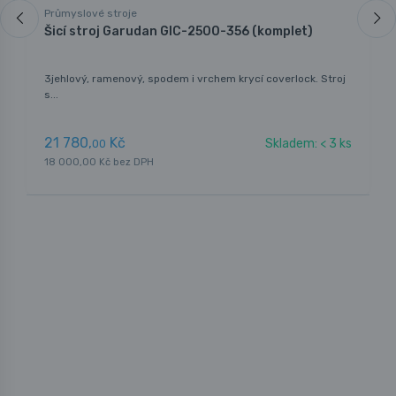
Průmyslové stroje
Šicí stroj Garudan GIC-2500-356 (komplet)
3jehlový, ramenový, spodem i vrchem krycí coverlock. Stroj
s...
21 780,
Kč
Skladem: < 3 ks
00
18 000,00 Kč bez DPH