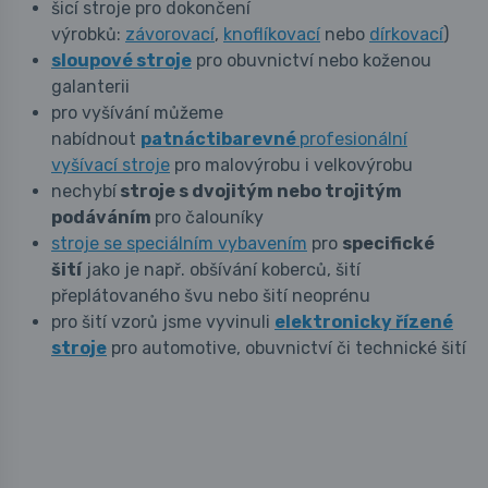
šicí stroje pro dokončení
výrobků:
závorovací
,
knoflíkovací
nebo
dírkovací
)
sloupové stroje
pro obuvnictví nebo koženou
galanterii
pro vyšívání můžeme
nabídnout
patnáctibarevné
profesionální
vyšívací stroje
pro malovýrobu i velkovýrobu
nechybí
stroje s dvojitým nebo trojitým
podáváním
pro čalouníky
stroje se speciálním vybavením
pro
specifické
šití
jako je např. obšívání koberců, šití
přeplátovaného švu nebo šití neoprénu
pro šití vzorů jsme vyvinuli
elektronicky řízené
stroje
pro automotive, obuvnictví či technické šití