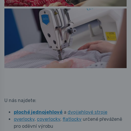
U nás najdete:
ploché jednojehlové
a
dvojjehlové stroje
overlocky
,
coverlocky
,
flatlocky
určené převáženě
pro oděvní výrobu