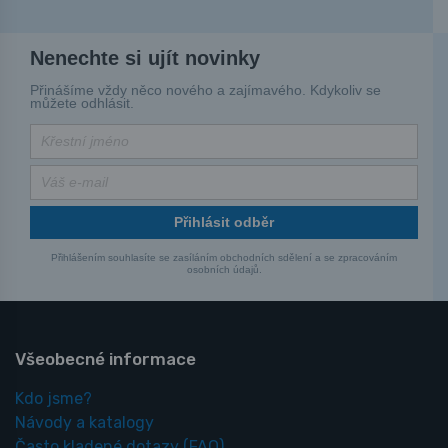
Nenechte si ujít novinky
Přinášíme vždy něco nového a zajímavého. Kdykoliv se
můžete odhlásit.
Přihlásit odběr
Přihlášením souhlasíte se zasíláním obchodních sdělení a se zpracováním
osobních údajů.
Všeobecné informace
Kdo jsme?
Návody a katalogy
Často kladené dotazy
(FAQ)