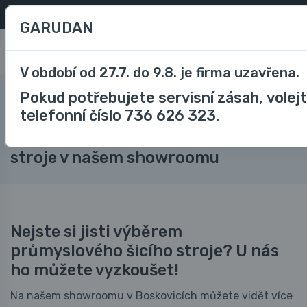
Oblíbené
/
Porovnávání
CZK
GARUDAN
0
V období od 27.7. do 9.8. je firma uzavřena.
Pokud potřebujete servisní zásah, volej
Blog
Vyzkoušejte si průmyslové šicí stroje v našem showroomu
telefonní číslo 736 626 323.
Vyzkoušejte si průmyslové šicí
stroje v našem showroomu
Nejste si jisti výběrem
průmyslového šicího stroje? U nás
ho můžete vyzkoušet!
Na našem showroomu v Boskovicích můžete vidět více