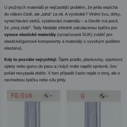
U pružných materiálů je nejčastější problém, že jehla nepíchá 
do vláken čistě, ale „tahá“ za ně. A výsledek? Vlnění švu, dírky, 
vynechávání stehů, vytahování materiálu – a člověk má pocit, 
že „stroj zlobí“. Tady hledejte středně zakulacenou špičku pro 
vysoce elastické materiály
 (označovaná SUK) zvlášť pro 
elastické/gumové komponenty a materiály s vysokým podílem 
elastanu).
Kdy to poznáte nejrychleji:
 Šijete prádlo, plavkoviny, sportovní 
úplety nebo gumu do pasu a i když máte napětí správně, šev 
pořád nevypadá dobře. V tom případě často nejde o stroj, ale o 
nevhodnou špičku nebo sílu jehly.