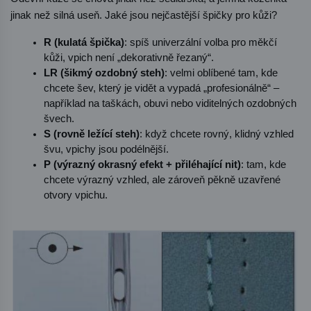
jinak než silná useň. Jaké jsou nejčastější špičky pro kůži?
R (kulatá špička)
: spíš univerzální volba pro měkčí 
kůži, vpich není „dekorativně řezaný“.
LR (šikmý ozdobný steh)
: velmi oblíbené tam, kde 
chcete šev, který je vidět a vypadá „profesionálně“ – 
například na taškách, obuvi nebo viditelných ozdobných 
švech.
S (rovně ležící steh)
: když chcete rovný, klidný vzhled 
švu, vpichy jsou podélnější.
P (výrazný okrasný efekt + přiléhající nit)
: tam, kde 
chcete výrazný vzhled, ale zároveň pěkně uzavřené 
otvory vpichu.