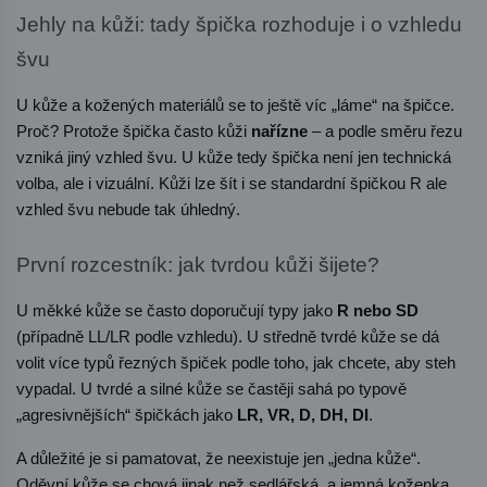
Jehly na kůži: tady špička rozhoduje i o vzhledu 
švu
U kůže a kožených materiálů se to ještě víc „láme“ na špičce. 
Proč? Protože špička často kůži 
nařízne
 – a podle směru řezu 
vzniká jiný vzhled švu. U kůže tedy špička není jen technická 
volba, ale i vizuální. Kůži lze šít i se standardní špičkou R ale 
vzhled švu nebude tak úhledný.
První rozcestník: jak tvrdou kůži šijete?
U měkké kůže se často doporučují typy jako 
R nebo SD
(případně LL/LR podle vzhledu). U středně tvrdé kůže se dá 
volit více typů řezných špiček podle toho, jak chcete, aby steh 
vypadal. U tvrdé a silné kůže se častěji sahá po typově 
„agresivnějších“ špičkách jako 
LR, VR, D, DH, DI
.
A důležité je si pamatovat, že neexistuje jen „jedna kůže“. 
Oděvní kůže se chová jinak než sedlářská, a jemná koženka 