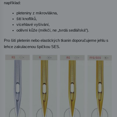
například:
pleteniny z mikrovlákna,
šití knoflíků,
vícehlavé vyšívání,
oděvní kůže (měkčí, ne „tvrdá sedlářská“).
Pro šití pletenin nebo elastických tkanin doporučujeme jehlu s 
lehce zakulacenou špičkou SES.