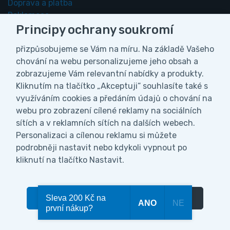
Doprava a platba
Reklamace
Principy ochrany soukromí
Vrácení zboží
Odstoupení od smlouvy
přizpůsobujeme se Vám na míru. Na základě Vašeho
Servis
chování na webu personalizujeme jeho obsah a
Záruka
zobrazujeme Vám relevantní nabídky a produkty.
Vážení zákazníci, z důvodu čerpání
Kliknutím na tlačítko „Akceptuji“ souhlasíte také s
Obchodní podmínky a ochrana osobních údajů
celozávodní dovolené bude naše firma ve
využíváním cookies a předáním údajů o chování na
dnech od 27.7. do 9.8.2026 uzavřena. V
webu pro zobrazení cílené reklamy na sociálních
Obchodní podmínky
tomto období nebudeme vyřizovat ani
sítích a v reklamních sítích na dalších webech.
Ochrana osobních údajů
odesílat objednávky. Všechny objednávky
Personalizaci a cílenou reklamu si můžete
Informace o zpracování osobních údajů
přijaté během naší dovolené začneme
podrobněji nastavit nebo kdykoli vypnout po
Zpracovatelé osobních údajů
postupně expedovat ihned po našem návratu
kliknutí na tlačítko Nastavit.
Nastavení soukromí
dne 10.8.2026. Děkujeme za pochopení a vaši
přízeň.
Akceptuji
Sleva 200 Kč na
Odmítnout
Nastavit
ANO
NE
první nákup?
0
Doprava zdarma
Menu
Kategorie
Vyhledat
0,
Kč
00