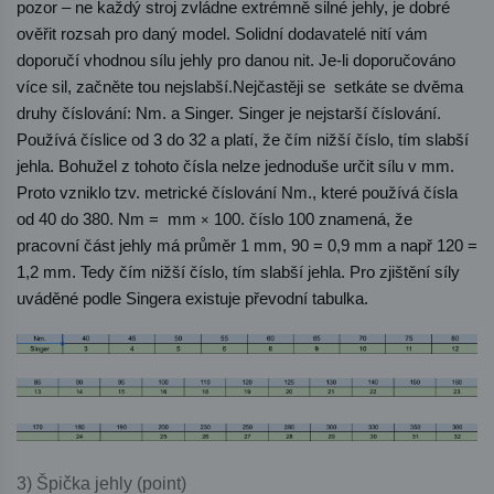
pozor – ne každý stroj zvládne extrémně silné jehly, je dobré 
ověřit rozsah pro daný model. Solidní dodavatelé nití vám 
doporučí vhodnou sílu jehly pro danou nit. Je-li doporučováno 
více sil, začněte tou nejslabší.Nejčastěji se  setkáte se dvěma 
druhy číslování: Nm. a Singer. Singer je nejstarší číslování. 
Používá číslice od 3 do 32 a platí, že čím nižší číslo, tím slabší 
jehla. Bohužel z tohoto čísla nelze jednoduše určit sílu v mm. 
Proto vzniklo tzv. metrické číslování Nm., které používá čísla 
od 40 do 380. Nm =  mm 
 100. číslo 100 znamená, že 
×
pracovní část jehly má průměr 1 mm, 90 = 0,9 mm a např 120 = 
1,2 mm. Tedy čím nižší číslo, tím slabší jehla. Pro zjištění síly 
uváděné podle Singera existuje převodní tabulka.
3) Špička jehly (point)