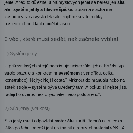
jehle. A teď to důležité: u průmyslových jehel se neřeší jen 
síla
, 
ale i 
systém jehly a hlavně špička
. Správná špička má 
zásadní vliv na výsledek šití. Pojďme si v tom díky 
následujícímu článku udělat jasno. 
3 věci, které musí sedět, než začnete vybírat
1) Systém jehly
U průmyslových strojů neexistuje univerzální jehla. Každý typ 
stroje pracuje s konkrétním 
systémem
 (tvar dříku, délka, 
konstrukce). Nejrychlejší cesta? Mrknout do manuálu nebo na 
štítek stroje – systém bývá uvedený tam. A pokud si nejste jistí, 
raději ho ověřte, než objednáte „něco podobného“.
2) Síla jehly (velikost)
Síla jehly musí odpovídat 
materiálu + niti
. Jemná nit a tenká 
látka potřebují menší jehlu, silná nit a robustní materiál větší. A 