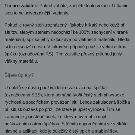
Tip pro začátek:
 Pokud váháte, začněte touto volbou. U tkanin 
jsou to nejuniverzálnější varianty.
Pokud je rovný steh 
rozházený
 (jakoby klikatý nebo když při 
„
“
šití tzv. slepým stehem nedochází ke 100% zachycení v hraně 
materiálu), špička jehly sklouzává po vláknech materiálu. Hledá 
si tu nejsnazší cestu. V takovém případě použijte velmi ostrou 
špičku (označována RS). Tím zajistíte přesný průchod jehly 
vlákny materiálu.
Šijete úplety?
U úpletů se často používá lehce zakulacená  špička 
(označovaná SES), která pomáhá tvořit čistý steh při vysoké 
rychlosti a specifickém provázání nití. Lehce zakulacená špička 
při šití sklouzává po přízi, ze které je úplet vyroben. Tím se 
zabraňuje 
pouštění
 oček, ke kterým by mohlo dojít 
„
“
poškozením ostrou špičkou. S těmito doporučeními se setkáte 
hlavně u aplikací, kde je důležitý čistý vpich a stabilní šev, 