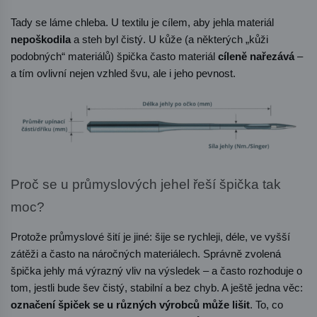
Tady se láme chleba. U textilu je cílem, aby jehla materiál 
nepoškodila
 a steh byl čistý. U kůže (a některých „kůži 
podobných“ materiálů) špička často materiál 
cíleně nařezává
 – 
a tím ovlivní nejen vzhled švu, ale i jeho pevnost.
Proč se u průmyslových jehel řeší špička tak 
moc?
Protože průmyslové šití je jiné: šije se rychleji, déle, ve vyšší 
zátěži a často na náročných materiálech. Správně zvolená 
špička jehly má výrazný vliv na výsledek – a často rozhoduje o 
tom, jestli bude šev čistý, stabilní a bez chyb. A ještě jedna věc: 
označení špiček se u různých výrobců může lišit
. To, co 