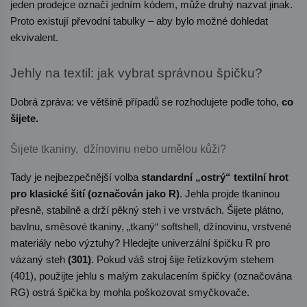
jeden prodejce označí jedním kódem, může druhý nazvat jinak. 
Proto existují převodní tabulky – aby bylo možné dohledat 
ekvivalent.
Jehly na textil: jak vybrat správnou špičku?
Dobrá zpráva: ve většině případů se rozhodujete podle toho, 
co 
šijete. 
Šijete tkaniny,  džínovinu nebo umělou kůži?
Tady je nejbezpečnější volba 
standardní „ostrý“ textilní hrot 
pro klasické šití (označován jako R)
. Jehla projde tkaninou 
přesně, stabilně a drží pěkný steh i ve vrstvách. Šijete plátno, 
bavlnu, směsové tkaniny, „tkaný“ softshell, džínovinu, vrstvené 
materiály nebo výztuhy? Hledejte univerzální špičku R pro 
vázaný steh 
(301)
. Pokud váš stroj šije řetízkovým stehem 
(401)
, použijte jehlu s malým zakulacením špičky (označována 
RG) ostrá špička by mohla poškozovat smyčkovače.