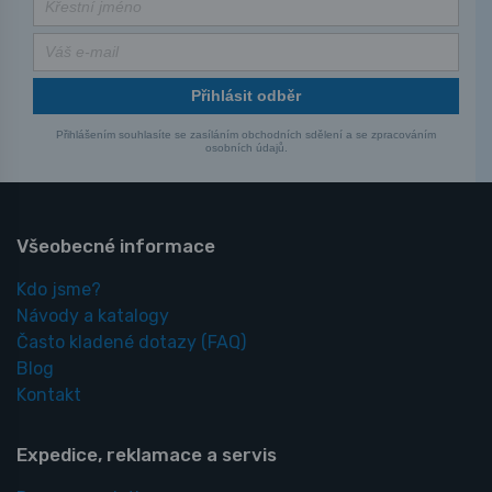
Přihlásit odběr
Přihlášením souhlasíte se zasíláním obchodních sdělení a se zpracováním
osobních údajů.
Všeobecné informace
Kdo jsme?
Návody a katalogy
Často kladené dotazy
(FAQ)
Blog
Kontakt
Expedice, reklamace a servis