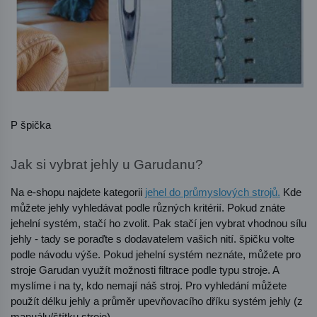
P špička
Jak si vybrat jehly u Garudanu?
Na e-shopu najdete kategorii 
jehel do průmyslových strojů.
 Kde 
můžete jehly vyhledávat podle různých kritérií. Pokud znáte 
jehelní systém, stačí ho zvolit. Pak stačí jen vybrat vhodnou sílu 
jehly - tady se poraďte s dodavatelem vašich nití. špičku volte 
podle návodu výše. Pokud jehelní systém neznáte, můžete pro 
stroje Garudan využít možnosti filtrace podle typu stroje. A 
myslíme i na ty, kdo nemají náš stroj. Pro vyhledání můžete 
použít délku jehly a průměr upevňovacího dříku systém jehly (z 
manuálu/štítku stroje).