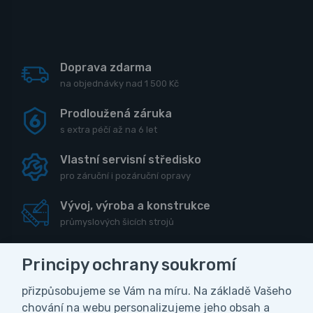
Doprava zdarma
na objednávky nad 1 500 Kč
Prodloužená záruka
s extra péčí až na 6 let
Vlastní servisní středisko
pro záruční i pozáruční opravy
Vývoj, výroba a konstrukce
průmyslových šicích strojů
Principy ochrany soukromí
přizpůsobujeme se Vám na míru. Na základě Vašeho
CZK
chování na webu personalizujeme jeho obsah a