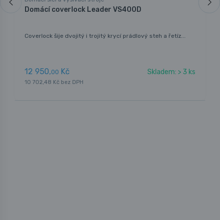
Domácí coverlock Leader VS400D
Coverlock šije dvojitý i trojitý krycí prádlový steh a řetíz...
12 950,
Kč
Skladem: > 3 ks
00
10 702,48 Kč bez DPH