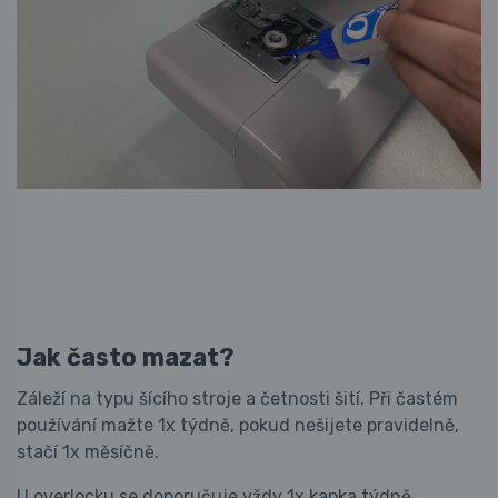
Jak často mazat?
Záleží na typu šícího stroje a četnosti šití. Při častém
používání mažte 1x týdně, pokud nešijete pravidelně,
stačí 1x měsíčně.
U overlocku se doporučuje vždy 1x kapka týdně.