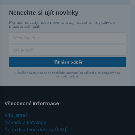
Nenechte si ujít novinky
Přinášíme vždy něco nového a zajímavého. Kdykoliv se
můžete odhlásit.
Přihlásit odběr
Přihlášením souhlasíte se zasíláním obchodních sdělení a se zpracováním
osobních údajů.
Všeobecné informace
Kdo jsme?
Návody a katalogy
Často kladené dotazy
(FAQ)