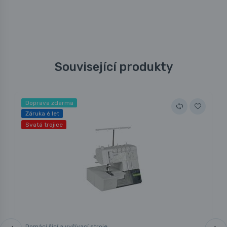
Související produkty
Doprava zdarma
Záruka 6 let
Svatá trojice
Domácí šicí a vyšívací stroje