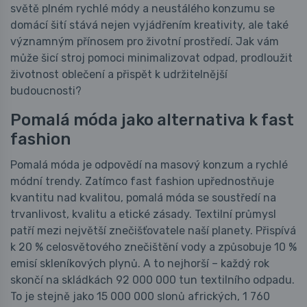
světě plném rychlé módy a neustálého konzumu se
domácí šití stává nejen vyjádřením kreativity, ale také
významným přínosem pro životní prostředí. Jak vám
může šicí stroj pomoci minimalizovat odpad, prodloužit
životnost oblečení a přispět k udržitelnější
budoucnosti?
Pomalá móda jako alternativa k fast
fashion
Pomalá móda je odpovědí na masový konzum a rychlé
módní trendy. Zatímco fast fashion upřednostňuje
kvantitu nad kvalitou, pomalá móda se soustředí na
trvanlivost, kvalitu a etické zásady. Textilní průmysl
patří mezi největší znečišťovatele naší planety. Přispívá
k 20 % celosvětového znečištění vody a způsobuje 10 %
emisí skleníkových plynů. A to nejhorší – každý rok
skončí na skládkách 92 000 000 tun textilního odpadu.
To je stejně jako 15 000 000 slonů afrických, 1 760