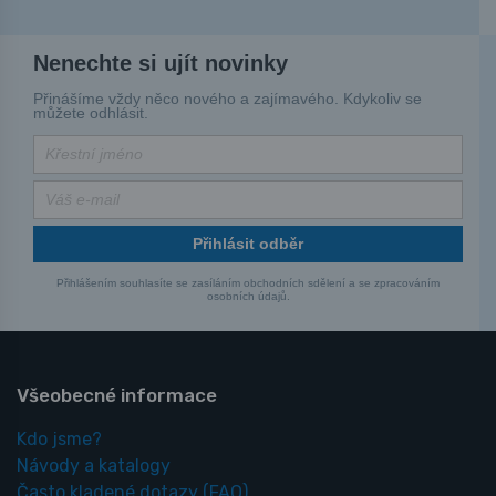
Nenechte si ujít novinky
Přinášíme vždy něco nového a zajímavého. Kdykoliv se
můžete odhlásit.
Přihlásit odběr
Přihlášením souhlasíte se zasíláním obchodních sdělení a se zpracováním
osobních údajů.
Všeobecné informace
Kdo jsme?
Návody a katalogy
Často kladené dotazy
(FAQ)