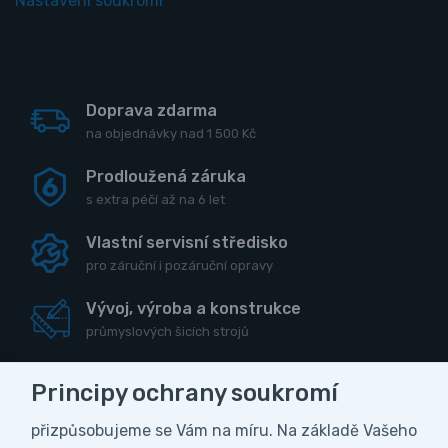
Nastavení soukromí
Doprava zdarma
na objednávky nad 1 500 Kč
Prodloužená záruka
s extra péčí až na 6 let
Vlastní servisní středisko
pro záruční i pozáruční opravy
Vývoj, výroba a konstrukce
průmyslových šicích strojů
Principy ochrany soukromí
přizpůsobujeme se Vám na míru. Na základě Vašeho