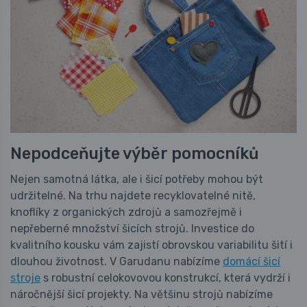
Nepodceňujte výběr pomocníků
Nejen samotná látka, ale i šicí potřeby mohou být
udržitelné. Na trhu najdete recyklovatelné nitě,
knoflíky z organických zdrojů a samozřejmě i
nepřeberné množství šicích strojů. Investice do
kvalitního kousku vám zajistí obrovskou variabilitu šití i
dlouhou životnost. V Garudanu nabízíme
domácí šicí
stroje
s robustní celokovovou konstrukcí, která vydrží i
náročnější šicí projekty. Na většinu strojů nabízíme