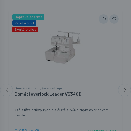
Doprava zdarma
Záruka 6 let
Svatá trojice
Domácí šicí a vyšívací stroje
Domácí overlock Leader VS340D
Začistěte oděvy rychle a čistě s 3/4 nitným overlockem
Leade...