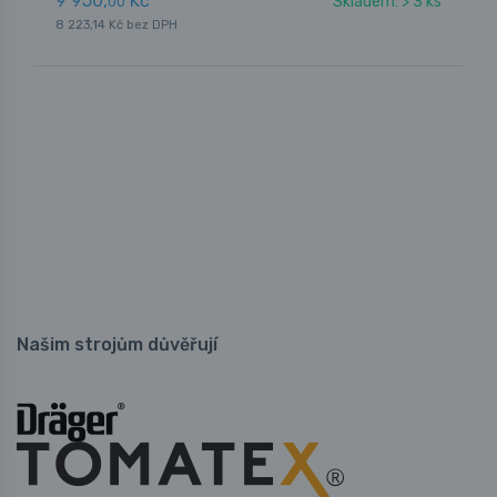
9 950,
Kč
Skladem: > 3 ks
00
8 223,14 Kč bez DPH
Našim strojům důvěřují