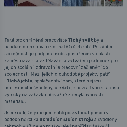
Také pro
chráněná pracoviště
Tichý svět
byla
pandemie koronaviru velice těžké období. Posláním
společnosti je podpora osob s postižením v oblasti
zaměstnávání a vzdělávání a vytváření podmínek pro
jejich sociální, zdravotní a pracovní začlenění do
společnosti. Mezi jejich dlouhodobé projekty patří
i
Tichá jehla
, společenství dam, které nejsou
profesionální švadleny, ale
šití
je baví a tvoří s radostí
výrobky na zakázku převážně z recyklovaných
materiálů.
Jsme rádi, že jsme jim mohli poskytnout pomoc v
podobě několika
domácích šicích strojů
a švadleny
tak mohly šít nejen roušky, ale i například tašky či