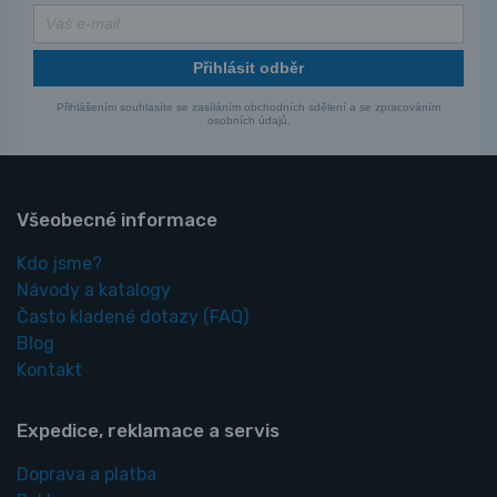
Přihlásit odběr
Přihlášením souhlasíte se zasíláním obchodních sdělení a se zpracováním
osobních údajů.
Všeobecné informace
Kdo jsme?
Návody a katalogy
Často kladené dotazy
(FAQ)
Blog
Kontakt
Expedice, reklamace a servis
Doprava a platba