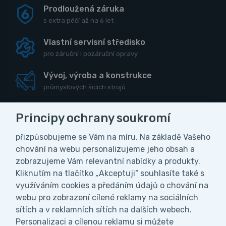
Prodloužená záruka
s extra péčí až na 6 let
Vlastní servisní středisko
pro záruční i pozáruční opravy
Vývoj, výroba a konstrukce
průmyslových šicích strojů
Principy ochrany soukromí
přizpůsobujeme se Vám na míru. Na základě Vašeho
CZK
chování na webu personalizujeme jeho obsah a
zobrazujeme Vám relevantní nabídky a produkty.
Vážení zákazníci, z důvodu čerpání
Kliknutím na tlačítko „Akceptuji“ souhlasíte také s
Obchodní podmínky
Ochrana osobních údajů
celozávodní dovolené bude naše firma ve
využíváním cookies a předáním údajů o chování na
Nastavení soukromí
dnech od 27.7. do 9.8.2026 uzavřena. V
webu pro zobrazení cílené reklamy na sociálních
tomto období nebudeme vyřizovat ani
sítích a v reklamních sítích na dalších webech.
odesílat objednávky. Všechny objednávky
Personalizaci a cílenou reklamu si můžete