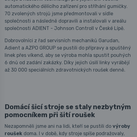
automatického dělícího zařízení pro stříhání gumičky.
70 zvolených strojů jsme předmontovali v sídle
společnosti a následně dopravili a instalovali v areálu
společnosti ADIENT - Johnson Controll v České Lípě.
Dobrovolníci z řad servisních mechaniků Garudan,
Adient a AZPO GROUP se pustili do přípravy a spuštěný
linek přes víkend, aby se výroba mohla spustit pouhých
6 dnů od zadání zakázky. Díky jejich úsilí linky vyrábějí
až 30 000 speciálních zdravotnických roušek denně.
Domácí šicí stroje se staly nezbytným
pomocníkem při šití roušek
Nezapomněli jsme ani na lidi, kteří se pustili do
výroby
roušek
doma. I v době, kdy stroje spíše podražovaly,