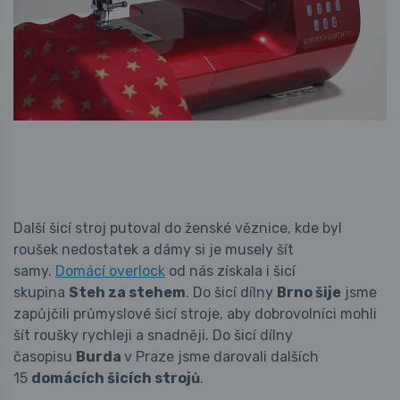
Další šicí stroj putoval do ženské věznice, kde byl
roušek nedostatek a dámy si je musely šít
samy.
Domácí overlock
od nás získala i šicí
skupina
Steh za stehem
. Do šicí dílny
Brno šije
jsme
zapůjčili průmyslové šicí stroje, aby dobrovolníci mohli
šít roušky rychleji a snadněji. Do šicí dílny
časopisu
Burda
v Praze jsme darovali dalších
15
domácích šicích strojů
.