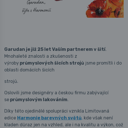
Garudan je již 25 let Vaším partnerem v šití
.
Mnohaleté znalosti a zkušenosti z
výroby
průmyslových šicích strojů
jsme promítli i do
oblasti domácích šicích
strojů.
Oslovili jsme designéry a českou firmu zabývající
se
průmyslovým lakováním
.
Díky této ojedinělé spolupráci vznikla Limitovaná
edice
Harmonie barevných světů
,
kde však není
kladen důraz jen na vzhled, ale i na kvalitu a výkon, což