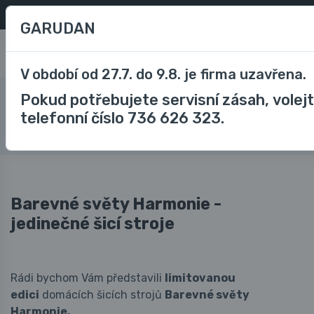
Oblíbené
/
Porovnávání
CZK
GARUDAN
0
V období od 27.7. do 9.8. je firma uzavřena.
Pokud potřebujete servisní zásah, volej
Blog
Barevné světy Harmonie
telefonní číslo 736 626 323.
Barevné světy Harmonie
Barevné světy Harmonie -
jedinečné šicí stroje
Rádi bychom Vám představili
limitovanou
edici
domácích šicích strojů
Barevné světy
Harmonie.