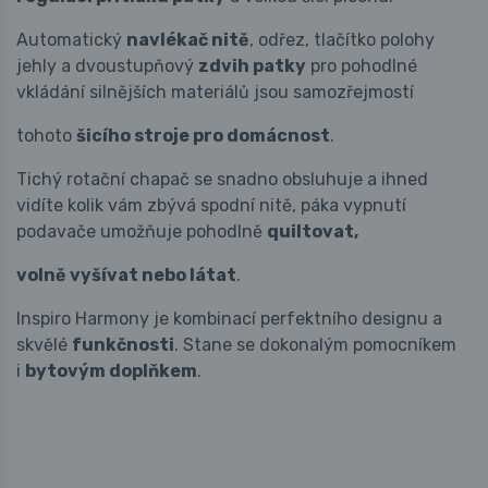
Automatický
navlékač nitě
, odřez, tlačítko polohy
jehly a dvoustupňový
zdvih patky
pro pohodlné
vkládání silnějších materiálů jsou samozřejmostí
tohoto
šicího stroje pro domácnost
.
Tichý rotační chapač se snadno obsluhuje a ihned
vidíte kolik vám zbývá spodní nitě, páka vypnutí
podavače umožňuje pohodlně
quiltovat,
volně vyšívat nebo látat
.
Inspiro Harmony je kombinací perfektního designu a
skvělé
funkčnosti
. Stane se dokonalým pomocníkem
i
bytovým doplňkem
.