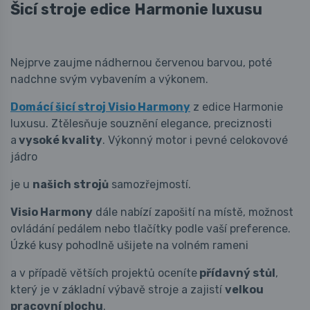
Šicí stroje edice Harmonie luxusu
Nejprve zaujme nádhernou červenou barvou, poté
nadchne svým vybavením a výkonem.
Domácí šicí stroj Visio Harmony
z edice Harmonie
luxusu. Ztělesňuje souznění elegance, preciznosti
a
vysoké kvality
. Výkonný motor i pevné celokovové
jádro
je u
našich strojů
samozřejmostí.
Visio Harmony
dále nabízí zapošití na místě, možnost
ovládání pedálem nebo tlačítky podle vaší preference.
Úzké kusy pohodlně ušijete na volném rameni
a v případě větších projektů oceníte
přídavný stůl
,
který je v základní výbavě stroje a zajistí
velkou
pracovní plochu
.