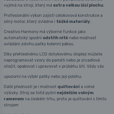
vyjímá na stroji, který má
extra velkou šicí plochu
.
Profesionální výkon zajistí celokovová konstrukce a
silný motor, který zvládne i
těžké materiály
.
Creativo Harmony má výborné funkce jako
automatický spodní
odstřih nitě
nebo možnost
ovládání zdvihu patky kolenní pákou.
Díky přehlednému LCD dotykovému displeji můžete
naprogramovat vzory do paměti nebo je zrcadlově
otočit, opakovat i upravovat v průběhu šití. Vždy vás
upozorní na výběr patky nebo její polohu.
Další předností je i možnost
quiltování
a volné
výšivky. Stroj se totiž pyšní
nejdelším volným
ramenem
na českém trhu, proto je quiltování s tímto
strojem