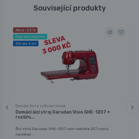
Související produkty
Akce -23 %
Doprava zdarma
Záruka 6 let
Domácí šicí a vyšívací stroje
Domácí šicí stroj Garudan Visio GHE-1207 +
rozšiřu...
Šicí stroj Garudan GHE-1207 vám nabídne 207 vzorů,
navlékač ...