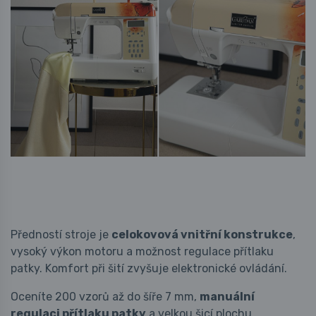
Předností stroje je
celokovová vnitřní konstrukce
,
vysoký výkon motoru a možnost regulace přítlaku
patky. Komfort při šití zvyšuje elektronické ovládání.
Oceníte 200 vzorů až do šíře 7 mm,
manuální
regulaci přítlaku patky
a velkou šicí plochu.