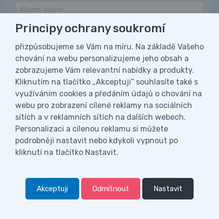
Principy ochrany soukromí
přizpůsobujeme se Vám na míru. Na základě Vašeho
Přihlásit odběr
chování na webu personalizujeme jeho obsah a
Přihlášením souhlasíte se zasíláním obchodních sdělení a se zpracováním
zobrazujeme Vám relevantní nabídky a produkty.
osobních údajů.
Kliknutím na tlačítko „Akceptuji“ souhlasíte také s
využíváním cookies a předáním údajů o chování na
webu pro zobrazení cílené reklamy na sociálních
Všeobecné informace
sítích a v reklamních sítích na dalších webech.
Personalizaci a cílenou reklamu si můžete
Kdo jsme?
podrobněji nastavit nebo kdykoli vypnout po
Návody a katalogy
kliknutí na tlačítko Nastavit.
Často kladené dotazy
(FAQ)
Blog
Kontakt
Akceptuji
Odmítnout
Nastavit
0
Expedice, reklamace a servis
Menu
Kategorie
Vyhledat
0,
Kč
00