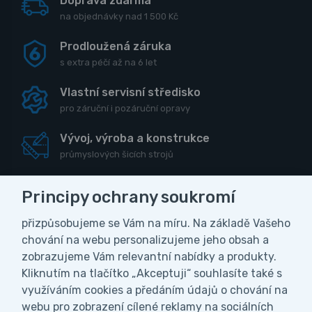
Doprava zdarma
na objednávky nad 1 500 Kč
Prodloužená záruka
s extra péčí až na 6 let
Vlastní servisní středisko
pro záruční i pozáruční opravy
Vývoj, výroba a konstrukce
průmyslových šicích strojů
Principy ochrany soukromí
přizpůsobujeme se Vám na míru. Na základě Vašeho
CZK
chování na webu personalizujeme jeho obsah a
zobrazujeme Vám relevantní nabídky a produkty.
Vážení zákazníci, z důvodu čerpání
Kliknutím na tlačítko „Akceptuji“ souhlasíte také s
Obchodní podmínky
Ochrana osobních údajů
celozávodní dovolené bude naše firma ve
využíváním cookies a předáním údajů o chování na
Nastavení soukromí
dnech od 27.7. do 9.8.2026 uzavřena. V
webu pro zobrazení cílené reklamy na sociálních