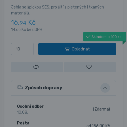
Jehla se špičkou SES, pro šití z pletených i tkaných
materiálů.
16,
Kč
94
14,
Kč bez DPH
00
Skladem: > 100 ks
Objednat
Způsob dopravy
Osobní odběr
(Zdarma)
10.08.
Pošta
od 156,00 Kč