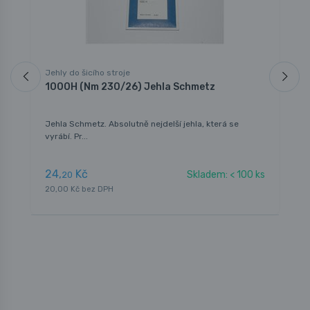
Jehly do šicího stroje
J
1000H (Nm 230/26) Jehla Schmetz
1
7
Jehla Schmetz. Absolutně nejdelší jehla, která se
J
vyrábí. Pr...
m
24,
Kč
9
Skladem: < 100 ks
20
20,00 Kč bez DPH
8