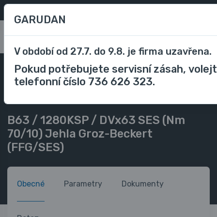
Oblíbené
/
Porovnávání
CZK
GARUDAN
0
V období od 27.7. do 9.8. je firma uzavřena.
Pokud potřebujete servisní zásah, volej
Příslušenství
Příslušenství průmyslové stroje
telefonní číslo 736 626 323.
Jehly do šicího stroje
B63 / 1280KSP / DVx63 SES (Nm 70/10) Jehla Groz-Beckert
(FFG/SES)
B63 / 1280KSP / DVx63 SES (Nm
70/10) Jehla Groz-Beckert
(FFG/SES)
Obecné
Parametry
Dokumenty