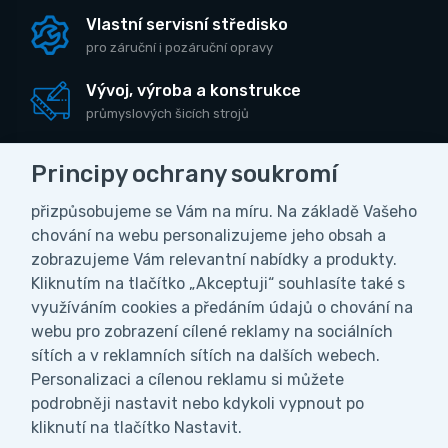
Vlastní servisní středisko
pro záruční i pozáruční opravy
Vývoj, výroba a konstrukce
průmyslových šicích strojů
Principy ochrany soukromí
přizpůsobujeme se Vám na míru. Na základě Vašeho
CZK
chování na webu personalizujeme jeho obsah a
zobrazujeme Vám relevantní nabídky a produkty.
Kliknutím na tlačítko „Akceptuji“ souhlasíte také s
Obchodní podmínky
Ochrana osobních údajů
využíváním cookies a předáním údajů o chování na
Nastavení soukromí
webu pro zobrazení cílené reklamy na sociálních
sítích a v reklamních sítích na dalších webech.
Personalizaci a cílenou reklamu si můžete
podrobněji nastavit nebo kdykoli vypnout po
kliknutí na tlačítko Nastavit.