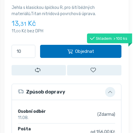
Jehla s klasickou špičkou R, pro šití běžných
materiálů.Titan nitridová povrchová úprava.
13,
Kč
31
11,
Kč bez DPH
00
Skladem: > 100 ks
Objednat
Způsob dopravy
Osobní odběr
(Zdarma)
11.08.
Pošta
od 156,00 Kč