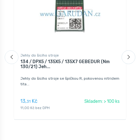
Jehly do šicího stroje
J
134 / DPX5 / 135X5 / 135X7 GEBEDUR (Nm
1
130/21) Jeh...
G
Jehly do šicího stroje se špičkou R, pokovenou nitridem
J
tita...
13,
Kč
1
Skladem: > 100 ks
31
11,00 Kč bez DPH
1