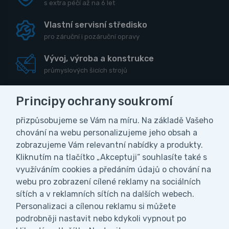
s extra péčí až na 6 let
Vlastní servisní středisko
pro záruční i pozáruční opravy
Vývoj, výroba a konstrukce
průmyslových šicích strojů
Principy ochrany soukromí
přizpůsobujeme se Vám na míru. Na základě Vašeho
CZK
chování na webu personalizujeme jeho obsah a
zobrazujeme Vám relevantní nabídky a produkty.
Vážení zákazníci, z důvodu čerpání
Kliknutím na tlačítko „Akceptuji“ souhlasíte také s
Obchodní podmínky
Ochrana osobních údajů
celozávodní dovolené bude naše firma ve
využíváním cookies a předáním údajů o chování na
Nastavení soukromí
dnech od 27.7. do 9.8.2026 uzavřena. V
webu pro zobrazení cílené reklamy na sociálních
tomto období nebudeme vyřizovat ani
sítích a v reklamních sítích na dalších webech.
odesílat objednávky. Všechny objednávky
Personalizaci a cílenou reklamu si můžete
přijaté během naší dovolené začneme
podrobněji nastavit nebo kdykoli vypnout po
postupně expedovat ihned po našem návratu