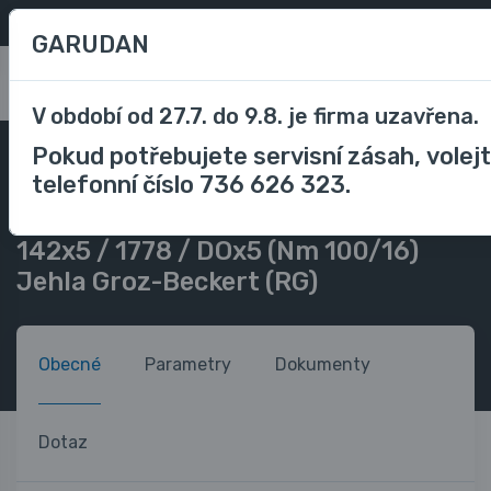
Oblíbené
/
Porovnávání
CZK
GARUDAN
0
V období od 27.7. do 9.8. je firma uzavřena.
Pokud potřebujete servisní zásah, volej
Příslušenství
Příslušenství průmyslové stroje
telefonní číslo 736 626 323.
Jehly do šicího stroje
142x5 / 1778 / DOx5 (Nm 100/16) Jehla Groz-Beckert (RG)
142x5 / 1778 / DOx5 (Nm 100/16)
Jehla Groz-Beckert (RG)
Obecné
Parametry
Dokumenty
Dotaz