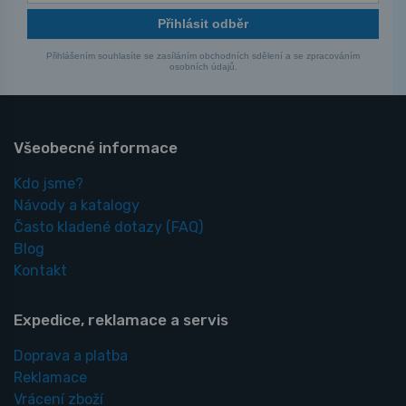
Přihlásit odběr
Přihlášením souhlasíte se zasíláním obchodních sdělení a se zpracováním
osobních údajů.
Všeobecné informace
Kdo jsme?
Návody a katalogy
Často kladené dotazy
(FAQ)
Blog
Kontakt
Expedice, reklamace a servis
Doprava a platba
Reklamace
Vrácení zboží