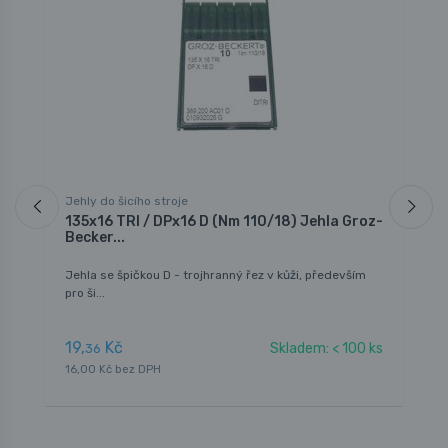
Jehly do šicího stroje
J
135x16 TRI / DPx16 D (Nm 110/18) Jehla Groz-
1
Becker...
J
Jehla se špičkou D - trojhranný řez v kůži, především
J
pro ši...
a
19,
Kč
1
Skladem: < 100 ks
36
16,00 Kč bez DPH
1