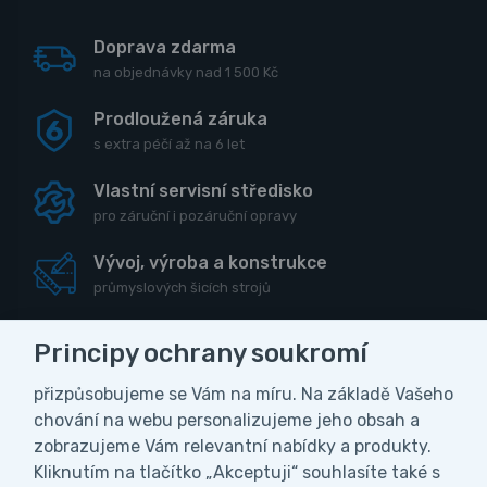
Doprava zdarma
na objednávky nad 1 500 Kč
Prodloužená záruka
s extra péčí až na 6 let
Vlastní servisní středisko
pro záruční i pozáruční opravy
Vývoj, výroba a konstrukce
průmyslových šicích strojů
Principy ochrany soukromí
přizpůsobujeme se Vám na míru. Na základě Vašeho
CZK
chování na webu personalizujeme jeho obsah a
zobrazujeme Vám relevantní nabídky a produkty.
Vážení zákazníci, z důvodu čerpání
Kliknutím na tlačítko „Akceptuji“ souhlasíte také s
Obchodní podmínky
Ochrana osobních údajů