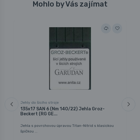
Mohlo by Vás zajímat
Jehly do šicího stroje
J
135x17 SAN 6 (Nm 140/22) Jehla Groz-
1
Beckert (RG GE...
B
Jehla s povrchovou úpravou Titan-Nitrid s klasickou
J
špičkou ...
pr