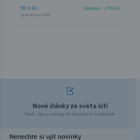
18,
Kč
1
Skladem: < 100 ks
15
15,00 Kč bez DPH
1
Nové články ze světa šití
Rady, tipy a návody od zkušených švadlenek
Nenechte si ujít novinky