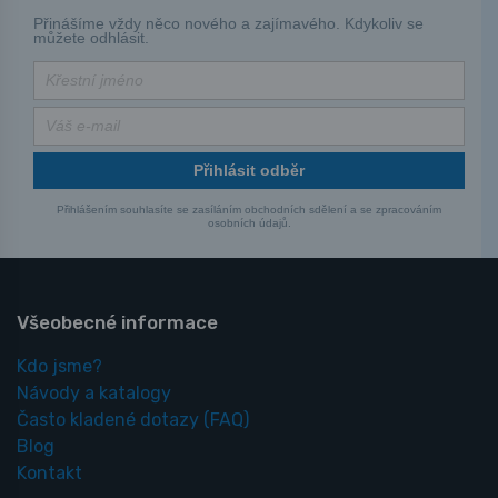
Přinášíme vždy něco nového a zajímavého. Kdykoliv se
můžete odhlásit.
Přihlásit odběr
Přihlášením souhlasíte se zasíláním obchodních sdělení a se zpracováním
osobních údajů.
Všeobecné informace
Kdo jsme?
Návody a katalogy
Často kladené dotazy
(FAQ)
Blog
Kontakt