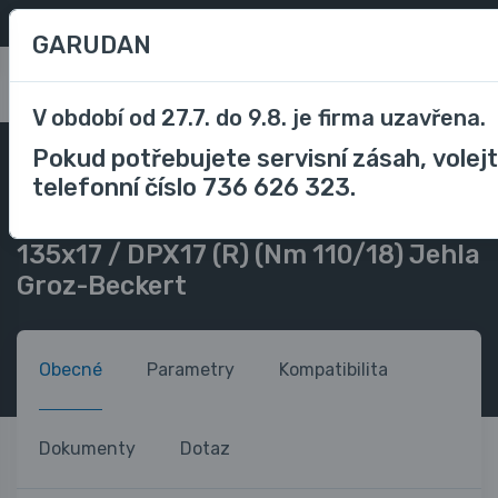
Oblíbené
/
Porovnávání
CZK
GARUDAN
0
V období od 27.7. do 9.8. je firma uzavřena.
Pokud potřebujete servisní zásah, volej
Příslušenství
Příslušenství průmyslové stroje
telefonní číslo 736 626 323.
Jehly do šicího stroje
135x17 / DPX17 (R) (Nm 110/18) Jehla Groz-Beckert
135x17 / DPX17 (R) (Nm 110/18) Jehla
Groz-Beckert
Obecné
Parametry
Kompatibilita
Dokumenty
Dotaz