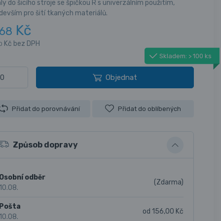
ly do šicího stroje se špičkou R s univerzálním použitím,
devším pro šití tkaných materiálů.
Kč
68
Kč bez DPH
0
Skladem: > 100 ks
Objednat
Přidat do porovnávání
Přidat do oblíbených
Způsob dopravy
Osobní odběr
(Zdarma)
10.08.
Pošta
od 156,00 Kč
10.08.