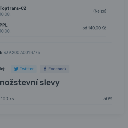
Toptrans-CZ
(Nelze)
10.08.
PPL
od 140,00 Kč
10.08.
d:
339.200 AC01 R/75
lej:
Twitter
Facebook
nožstevní slevy
 100 ks
50%