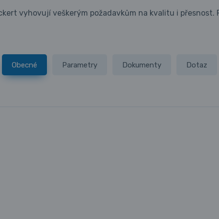
eckert vyhovují veškerým požadavkům na kvalitu i přesnost. P
Obecné
Parametry
Dokumenty
Dotaz