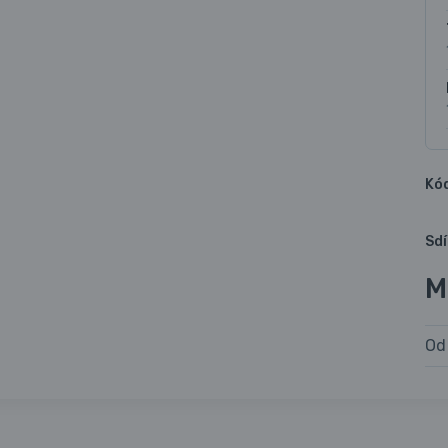
Kó
Sdí
M
Od