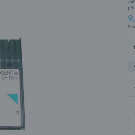
Jeh
pře
9,
8,
0