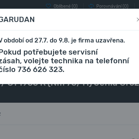
Oblíbené
(0)
Porovnávání
(0)
GARUDAN
V období od 27.7. do 9.8. je firma uzavřena.
locky a coverlocky
Vyšívací stroje
Stříhání a řezání
Pokud potřebujete servisní
zásah, volejte technika na telefonní
číslo 736 626 323.
šicího stroje
134 / DPx5 / 135x5 / 135x7 / 797 / SY1955 R (Nm 75/11) 
7 / SY1955 R (Nm 75/11) Jehla Gro
z