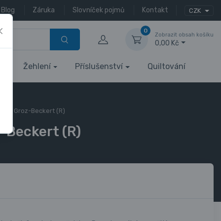
Blog
Záruka
Slovníček pojmů
Kontakt
CZK
0
Zobrazit obsah košíku
0,00 Kč
Žehlení
Příslušenství
Quiltování
Jehla Groz-Beckert (R)
z-Beckert (R)