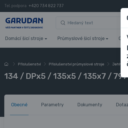
Tel. podpora
+420 734 822 737
Domácí šicí stroje
Průmyslové šicí stroje
Over
Příslušenství
Příslušenství průmyslové stroje
Jehly do 
134 / DPx5 / 135x5 / 135x7 / 79
Obecné
Parametry
Dokumenty
Dota