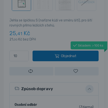
Jehla se špičkou S (nařízne kůži ve směru šití), pro šití
rovných přímo ležících stehů.
25,
Kč
41
21,
Kč bez DPH
00
Skladem: > 100 ks
Objednat
Způsob dopravy
Osobní odběr
(Zdarma)