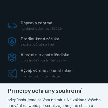
Doprava zdarma
na objednávky nad 1 500 Kč
Prodloužená záruka
s extra péčí až na 6 let
Vlastní servisní středisko
pro záruční i pozáruční opravy
Vývoj, výroba a konstrukce
průmyslových šicích strojů
Principy ochrany soukromí
přizpůsobujeme se Vám na míru. Na základě Vašeho
CZK
chování na webu personalizujeme jeho obsah a