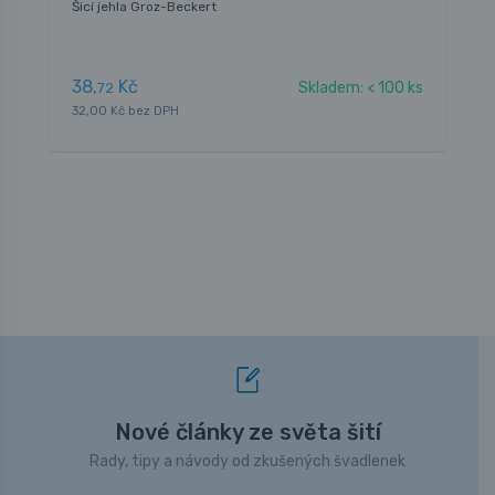
Šicí jehla Groz-Beckert
J
38,
Kč
4
Skladem: < 100 ks
72
32,00 Kč bez DPH
3
Nové články ze světa šití
Rady, tipy a návody od zkušených švadlenek