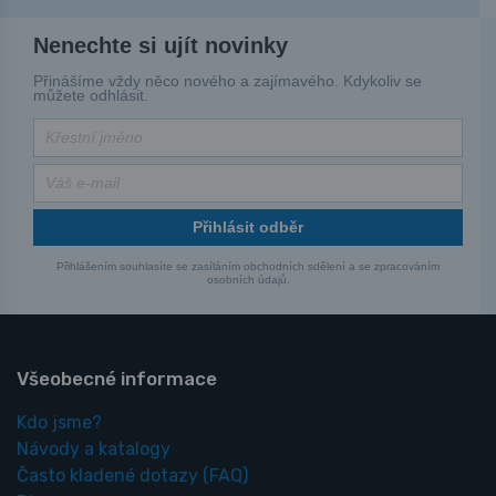
Nenechte si ujít novinky
Přinášíme vždy něco nového a zajímavého. Kdykoliv se
můžete odhlásit.
Přihlásit odběr
Přihlášením souhlasíte se zasíláním obchodních sdělení a se zpracováním
osobních údajů.
Všeobecné informace
Kdo jsme?
Návody a katalogy
Často kladené dotazy
(FAQ)