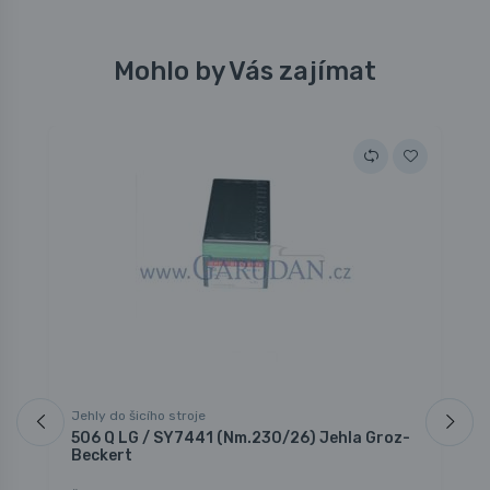
Mohlo by Vás zajímat
Jehly do šicího stroje
J
506 Q LG / SY7441 (Nm.230/26) Jehla Groz-
7
Beckert
B