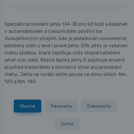
Speciální provedení jehly 134-35 pro šití kůží a koženek
v automobilovém a čalounickém odvětví na
dvoujehlových strojích, kde je požadován rovnoměrně
položený steh u levé i pravé jehly. Dřík jehly je vybaven
malou ploškou, která zajišťuje vždy stejné natočení
jehel vůči sobě. Řezná špička jehly S zajištuje snadný
průchod materiálem a dostačný otvor pro provázání
stehu. Jehla se vyrábí zatím pouze ve dvou sílách: Nm.
120 a Nm. 140.
Obecné
Parametry
Dokumenty
Dotaz