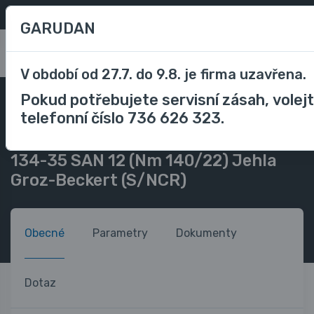
Oblíbené
/
Porovnávání
CZK
GARUDAN
0
V období od 27.7. do 9.8. je firma uzavřena.
Pokud potřebujete servisní zásah, volej
Příslušenství
Příslušenství průmyslové stroje
telefonní číslo 736 626 323.
Jehly do šicího stroje
134-35 SAN 12 (Nm 140/22) Jehla Groz-Beckert (S/NCR)
134-35 SAN 12 (Nm 140/22) Jehla
Groz-Beckert (S/NCR)
Obecné
Parametry
Dokumenty
Dotaz