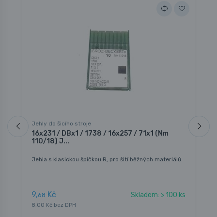
Jehly do šicího stroje
J
16x231 / DBx1 / 1738 / 16x257 / 71x1 (Nm
1
110/18) J...
G
Jehla s klasickou špičkou R, pro šití běžných materiálů.
Š
9,
Kč
1
Skladem: > 100 ks
68
8,00 Kč bez DPH
1