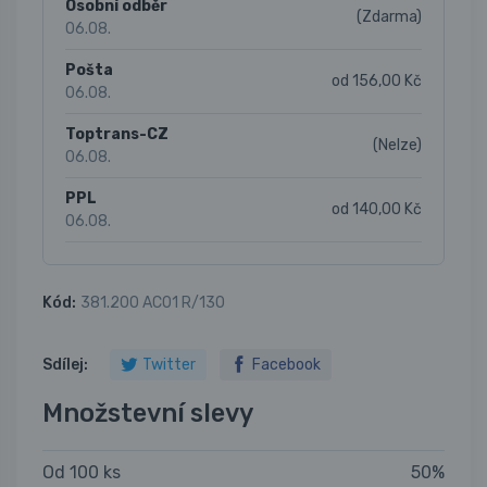
Osobní odběr
(Zdarma)
06.08.
Pošta
od 156,00 Kč
06.08.
Toptrans-CZ
(Nelze)
06.08.
PPL
od 140,00 Kč
06.08.
Kód:
381.200 AC01 R/130
Sdílej:
Twitter
Facebook
Množstevní slevy
Od 100 ks
50%