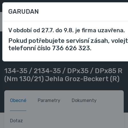
Oblíbené
/
Porovnávání
CZK
GARUDAN
0
V období od 27.7. do 9.8. je firma uzavřena.
Pokud potřebujete servisní zásah, volej
Příslušenství
Příslušenství průmyslové stroje
telefonní číslo 736 626 323.
Jehly do šicího stroje
134-35 / 2134-35 / DPx35 / DPx85 R (Nm 130/21) Jehla Groz-
Beckert (R)
134-35 / 2134-35 / DPx35 / DPx85 R
(Nm 130/21) Jehla Groz-Beckert (R)
Obecné
Parametry
Dokumenty
Dotaz