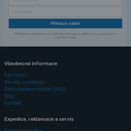
Přihlásit odběr
Přihlášením souhlasíte se zasíláním obchodních sdělení a se zpracováním
osobních údajů.
Všeobecné informace
Kdo jsme?
Návody a katalogy
Často kladené dotazy
(FAQ)
Blog
Kontakt
Expedice, reklamace a servis
Doprava a platba